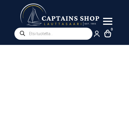
Products
0
search