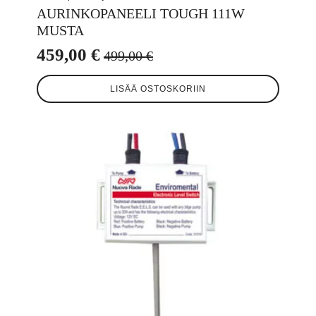
AURINKOPANEELI TOUGH 111W
MUSTA
459,00
€
499,00
€
Alkuperäinen
Nykyinen
hinta
hinta
LISÄÄ OSTOSKORIIN
oli:
on:
499,00 €.
459,00 €.