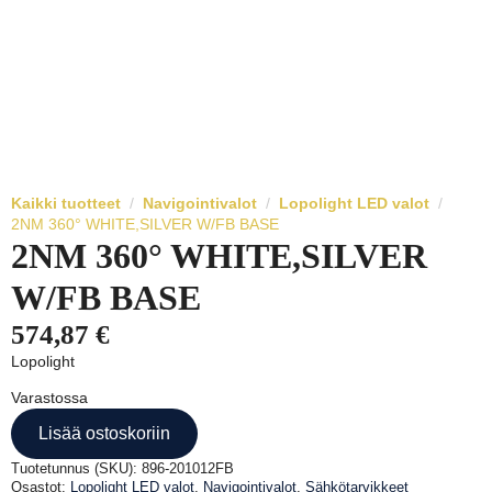
Kaikki tuotteet
Navigointivalot
Lopolight LED valot
2NM 360° WHITE,SILVER W/FB BASE
2NM 360° WHITE,SILVER
W/FB BASE
574,87
€
Lopolight
Varastossa
Lisää ostoskoriin
Tuotetunnus (SKU):
896-201012FB
Osastot:
Lopolight LED valot
,
Navigointivalot
,
Sähkötarvikkeet