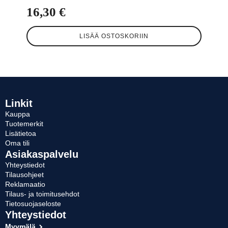
16,30
€
LISÄÄ OSTOSKORIIN
Linkit
Kauppa
Tuotemerkit
Lisätietoa
Oma tili
Asiakaspalvelu
Yhteystiedot
Tilausohjeet
Reklamaatio
Tilaus- ja toimitusehdot
Tietosuojaseloste
Yhteystiedot
Myymälä