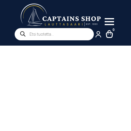
Products
0
search