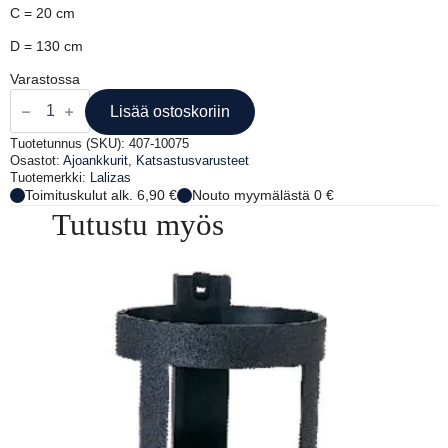
C = 20 cm
D = 130 cm
Varastossa
AJOANKKURI
190
Lisää ostoskoriin
CM
<12
Tuotetunnus (SKU):
407-10075
M
Osastot:
Ajoankkurit
,
Katsastusvarusteet
määrä
Tuotemerkki:
Lalizas
Toimituskulut alk. 6,90 €
Nouto myymälästä 0 €
Tutustu myös