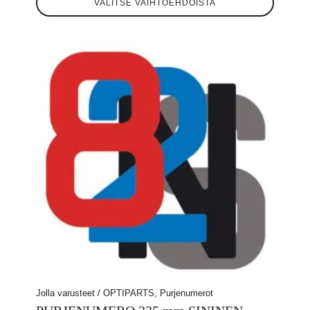
VALITSE VAIHTOEHDOISTA
tuotteella
on
useampi
muunnelma.
Voit
tehdä
valinnat
tuotteen
sivulla.
Jolla varusteet / OPTIPARTS, Purjenumerot