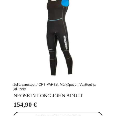
tehdä
valinnat
tuotteen
sivulla.
Jolla varusteet / OPTIPARTS, Märkäpuvut, Vaatteet ja
jalkineet
NEOSKIN LONG JOHN ADULT
154,90
€
Tällä