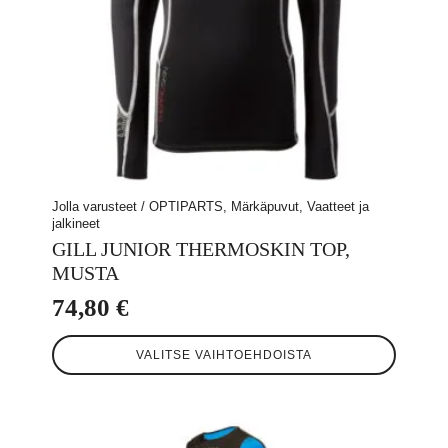
Jolla varusteet / OPTIPARTS, Märkäpuvut, Vaatteet ja
jalkineet
GILL JUNIOR THERMOSKIN TOP,
MUSTA
74,80
€
Tällä
VALITSE VAIHTOEHDOISTA
tuotteella
on
useampi
muunnelma.
Voit