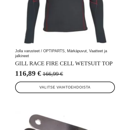
Jolla varusteet / OPTIPARTS, Märkäpuvut, Vaatteet ja
jalkineet
GILL RACE FIRE CELL WETSUIT TOP
116,89
€
166,99
€
Alkuperäinen
Nykyinen
Tällä
hinta
hinta
VALITSE VAIHTOEHDOISTA
tuotteella
oli:
on:
on
useampi
166,99 €.
116,89 €.
muunnelma.
Voit
tehdä
valinnat
tuotteen