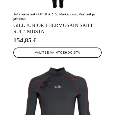
Jolla varusteet / OPTIPARTS, Märkäpuvut, Vaatteet ja
jalkineet
GILL JUNIOR THERMOSKIN SKIFF
SUIT, MUSTA
154,85
€
Tällä
VALITSE VAIHTOEHDOISTA
tuotteella
on
useampi
muunnelma.
Voit
tehdä
valinnat
tuotteen
sivulla.