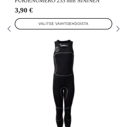
PURJENUMERO 235 mm SININEN
3,90
€
Tällä
VALITSE VAIHTOEHDOISTA
tuotteella
on
useampi
muunnelma.
Voit
tehdä
valinnat
tuotteen
sivulla.