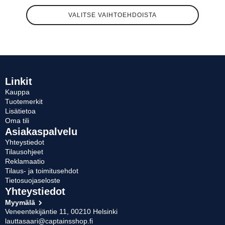
Tällä
VALITSE VAIHTOEHDOISTA
tuotteella
on
useampi
muunnelma.
Voit
tehdä
valinnat
Linkit
tuotteen
Kauppa
sivulla.
Tuotemerkit
Lisätietoa
Oma tili
Asiakaspalvelu
Yhteystiedot
Tilausohjeet
Reklamaatio
Tilaus- ja toimitusehdot
Tietosuojaseloste
Yhteystiedot
Myymälä
Veneentekijäntie 11, 00210 Helsinki
lauttasaari@captainsshop.fi