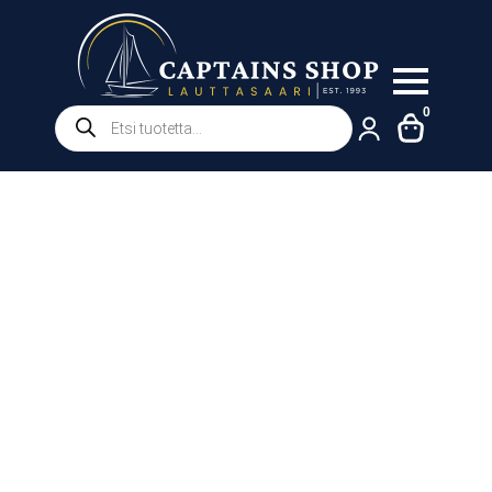
Products
0
search