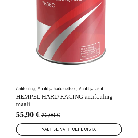
Antifouling, Maalit ja hoitotuotteet, Maalit ja lakat
HEMPEL HARD RACING antifouling
maali
55,90
€
76,00
€
Alkuperäinen
Nykyinen
Tällä
hinta
hinta
VALITSE VAIHTOEHDOISTA
tuotteella
oli:
on:
on