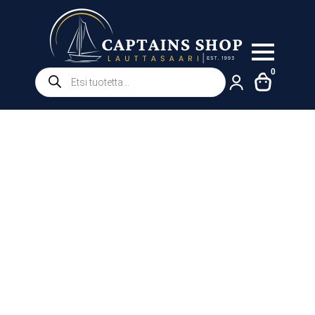
Products
0
search