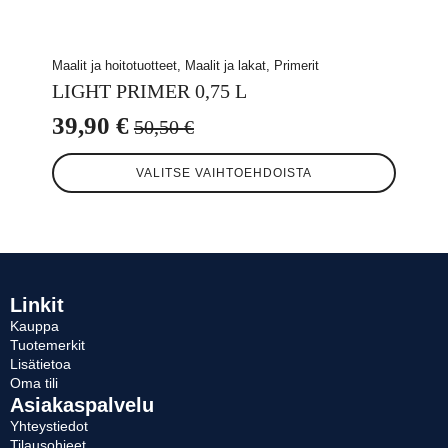
Maalit ja hoitotuotteet, Maalit ja lakat, Primerit
LIGHT PRIMER 0,75 L
39,90
€
50,50
€
Alkuperäinen
Nykyinen
Tällä
hinta
hinta
VALITSE VAIHTOEHDOISTA
tuotteella
oli:
on:
on
useampi
50,50 €.
39,90 €.
muunnelma.
Voit
tehdä
valinnat
Linkit
tuotteen
Kauppa
sivulla.
Tuotemerkit
Lisätietoa
Oma tili
Asiakaspalvelu
Yhteystiedot
Tilausohjeet