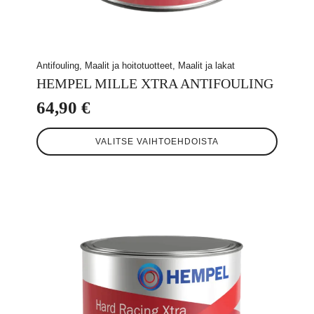
Antifouling, Maalit ja hoitotuotteet, Maalit ja lakat
HEMPEL MILLE XTRA ANTIFOULING
64,90
€
Tällä
VALITSE VAIHTOEHDOISTA
tuotteella
on
useampi
muunnelma.
Voit
tehdä
valinnat
tuotteen
sivulla.