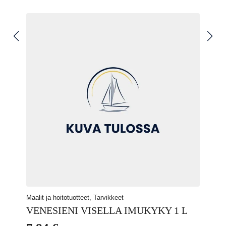
useampi
76,00 €.
55,90 €.
muunnelma.
Voit
tehdä
valinnat
tuotteen
sivulla.
Maalit ja hoitotuotteet, Tarvikkeet
VENESIENI VISELLA IMUKYKY 1 L