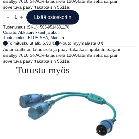
sisältyy 7610 SI-ACR-latausrele 120A-laturille sekä sarjaan
soveltuva päävirtakatkaisin 5511e.
BLUE
SEA
Lisää ostoskoriin
KAHDEN
AKUN
Tuotetunnus (SKU):
505-9514801170
LATAUSSARJA
Osasto:
Akkutarvikkeet ja akut
120A
Tuotemerkki:
BLUE SEA
,
Maritim
määrä
Toimituskulut alk. 6,90 €
Nouto myymälästä 0 €
Automaattinen latausrele ja päävirtakatkaisinpaketti. Sarjaan
sisältyy 7610 SI-ACR-latausrele 120A-laturille sekä sarjaan
soveltuva päävirtakatkaisin 5511e.
Tutustu myös