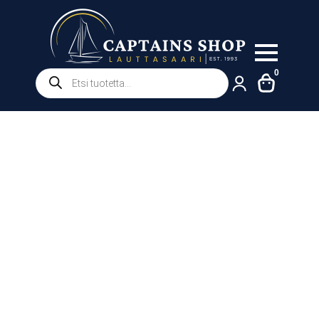
Products
0
search