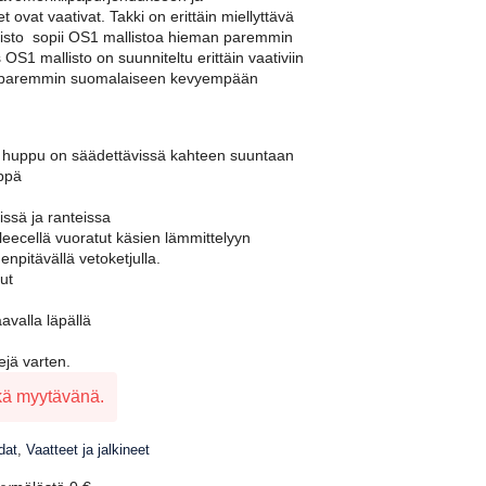
ovat vaativat. Takki on erittäin miellyttävä
llisto sopii OS1 mallistoa hieman paremmin
1 mallisto on suunniteltu erittäin vaativiin
ten paremmin suomalaiseen kevyempään
va huppu on säädettävissä kahteen suuntaan
äppä
issä ja ranteissa
leecellä vuoratut käsien lämmittelyyn
enpitävällä vetoketjulla.
ut
avalla läpällä
vejä varten.
ikä myytävänä.
dat
,
Vaatteet ja jalkineet