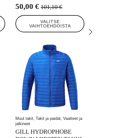
50,00
€
101,10
€
Alkuperäinen
Nykyinen
Tällä
hinta
hinta
VALITSE
tuotteella
VAIHTOEHDOISTA
oli:
on:
on
useampi
101,10 €.
50,00 €.
muunnelma.
Voit
tehdä
valinnat
tuotteen
sivulla.
Muut takit, Takit ja paidat, Vaatteet ja
jalkineet
GILL HYDROPHOBE