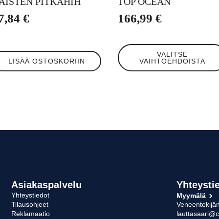
AISTEN PITKÄHIH
TOP OCEAN
7,84
€
166,99
€
Tällä
VALITSE
tuotteella
LISÄÄ OSTOSKORIIN
VAIHTOEHDOISTA
on
useampi
muunnelma.
Voit
tehdä
valinnat
tuotteen
sivulla.
Asiakaspalvelu
Yhteysti
Yhteystiedot
Myymälä
Tilausohjeet
Veneentekijän
Reklamaatio
lauttasaari@c