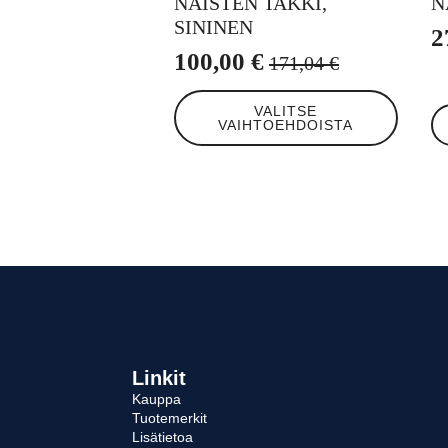
NAISTEN TAKKI,
N
SININEN
2
100,00
€
171,04
€
Alkuperäinen
Nykyinen
Tällä
hinta
hinta
VALITSE
tuotteella
VAIHTOEHDOISTA
oli:
on:
on
useampi
171,04 €.
100,00 €.
muunnelma.
Voit
tehdä
valinnat
tuotteen
sivulla.
Linkit
Kauppa
Tuotemerkit
Lisätietoa