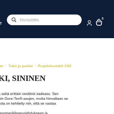
Products
0
search
T
eet
Takit ja paidat
Purjehdustakit OS2
KI, SININEN
 sekä erittäin vesitiivis sadeasu. Sen
uin Gore-Tex®-asujen, mutta hinnaltaan se
ta on kehitetty niin, että se vastaa
.
avomerikilpapurjehdukseen ja