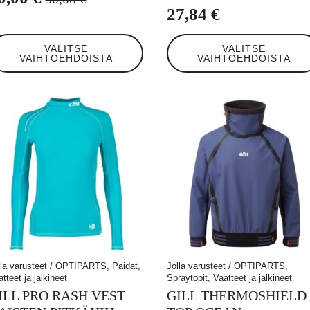
lkuperäinen
ykyinen
27,84
€
inta
inta
llä
Tällä
i:
n:
VALITSE
VALITSE
tteella
tuotteella
VAIHTOEHDOISTA
VAIHTOEHDOISTA
0,05 €.
0,00 €.
on
eampi
useampi
unnelma.
muunnelma.
t
Voit
hdä
tehdä
linnat
valinnat
otteen
tuotteen
ulla.
sivulla.
lla varusteet / OPTIPARTS, Paidat,
Jolla varusteet / OPTIPARTS,
tteet ja jalkineet
Spraytopit, Vaatteet ja jalkineet
ILL PRO RASH VEST
GILL THERMOSHIELD