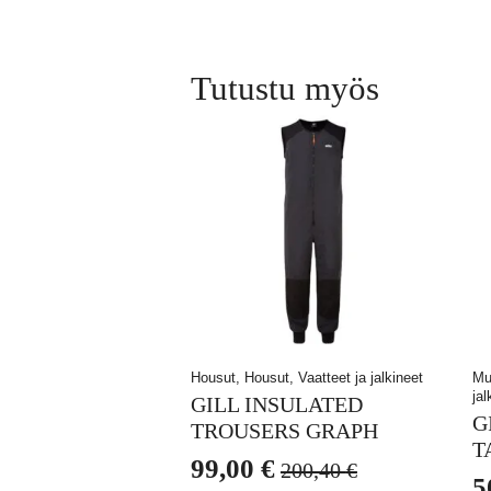
Tutustu myös
Housut, Housut, Vaatteet ja jalkineet
Muu
jal
GILL INSULATED
G
TROUSERS GRAPH
T
99,00
€
200,40
€
Alkuperäinen
Nykyinen
5