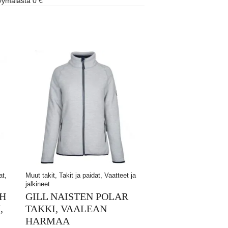
ymälästä 0 €
at,
Muut takit, Takit ja paidat, Vaatteet ja
jalkineet
SH
GILL NAISTEN POLAR
,
TAKKI, VAALEAN
HARMAA