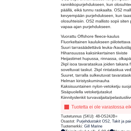
rannikkopurjehdukseen, kun olosuhteet 
päällä, eikä tunnu raskaalta. OS2 ma
kevyempään purjehdukseen, kun taas OS
olosuhteisiin. OS2 mallisto sopii si
vapaa-ajan purjehdukseen.
Vuorattu Offshore fleece-kaulus
Fluorkeltainen kaulukseen piilotetta
Suuri tarrasäädettävä leuka-/kaulusl
Hihansuussa kaksinkertainen tiiviste
Heijastimet hupussa, rinnassa, olkapä
2kpl isoa tavarataskua joiden takana f
soveltuvat taskut. 2kpl rintataskua ved
Suuret, tarralla sulkeutuvat tavaratask
Helman kiristyskuminauha
Kaksisuuntainen nylon-vetoketju suoja
Sisäpuolella vetoketjutaskut
Kiinnityslenkit turvavaljaita/pelastuslii
Tuotetta ei ole varastossa e
Tuotetunnus (SKU):
48-OS24JB=
Osastot:
Purjehdustakit OS2
,
Takit ja pai
Tuotemerkki:
Gill Marine