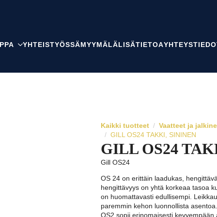
PPA
YHTEISTYÖSSÄ
MYYMÄLÄ
LISÄTIETOA
YHTEYSTIEDO
Kaikki tuotteet
Vaatteet ja jalkin
GILL OS24 TAKKI, SININEN
GILL OS24 TAK
Gill OS24
OS 24 on erittäin laadukas, hengittävä
hengittävyys on yhtä korkeaa tasoa k
on huomattavasti edullisempi. Leikkaus
paremmin kehon luonnollista asentoa
OS2 sopii erinomaisesti kevyempään 