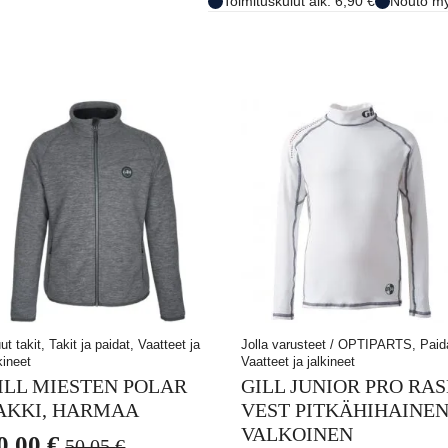
Toimituskulut alk. 6,90 €
Nouto my
t takit, Takit ja paidat, Vaatteet ja
Jolla varusteet / OPTIPARTS, Paid
kineet
Vaatteet ja jalkineet
ILL MIESTEN POLAR
GILL JUNIOR PRO RA
AKKI, HARMAA
VEST PITKÄHIHAINEN
VALKOINEN
0,00
€
50,05
€