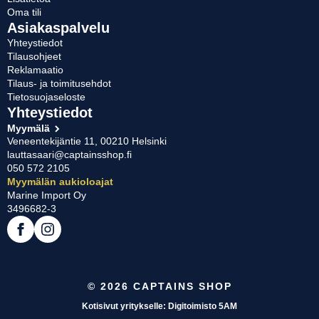
Oma tili
Asiakaspalvelu
Yhteystiedot
Tilausohjeet
Reklamaatio
Tilaus- ja toimitusehdot
Tietosuojaseloste
Yhteystiedot
Myymälä
Veneentekijäntie 11, 00210 Helsinki
lauttasaari@captainsshop.fi
050 572 2105
Myymälän aukioloajat
Marine Import Oy
3496682-3
© 2026 CAPTAINS SHOP
Kotisivut yritykselle: Digitoimisto 5AM