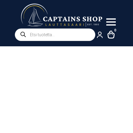
Products
0
search