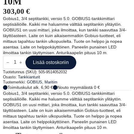
10M
303,00
€
Gobius1, 3/4 septitankki, versio 5.0. GOBIUS1-tankkimittari
septisäiliöille. Kaikki me haluamme välttää septitankin ylitäytön.
GOBIUS1 on uusi mittari, joka ilmoittaa, kun tankki saavuttaa 3/4-
täyttöasteen. Laite on kuin aikaisemmatkin Gobius-tuotteet, eli
mittaus tapahtuu tankin ulkopuolelta. Tuote on helppo ja nopea
asentaa. Laite on helppokäyttöinen. Paneelin punainen LED
ilmoittaa tankin täyttymisen. Anturikaapelin pituus 10 m.
GOBIUS
GOBIUS
Lisää ostoskoriin
1
3/4
Tuotetunnus (SKU):
505-9514052032
SEPTITANKKIMITTARI
Osasto:
Tankkianturit
10M
Tuotemerkki:
GOBIUS
,
Maritim
määrä
Toimituskulut alk. 6,90 €
Nouto myymälästä 0 €
Gobius1, 3/4 septitankki, versio 5.0. GOBIUS1-tankkimittari
septisäiliöille. Kaikki me haluamme välttää septitankin ylitäytön.
GOBIUS1 on uusi mittari, joka ilmoittaa, kun tankki saavuttaa 3/4-
täyttöasteen. Laite on kuin aikaisemmatkin Gobius-tuotteet, eli
mittaus tapahtuu tankin ulkopuolelta. Tuote on helppo ja nopea
asentaa. Laite on helppokäyttöinen. Paneelin punainen LED
ilmoittaa tankin täyttymisen. Anturikaapelin pituus 10 m.