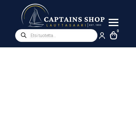
Products
0
search