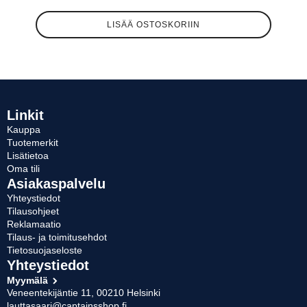
LISÄÄ OSTOSKORIIN
Linkit
Kauppa
Tuotemerkit
Lisätietoa
Oma tili
Asiakaspalvelu
Yhteystiedot
Tilausohjeet
Reklamaatio
Tilaus- ja toimitusehdot
Tietosuojaseloste
Yhteystiedot
Myymälä
Veneentekijäntie 11, 00210 Helsinki
lauttasaari@captainsshop.fi