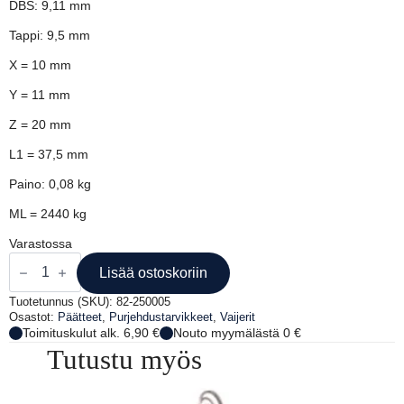
DBS: 9,11 mm
Tappi: 9,5 mm
X = 10 mm
Y = 11 mm
Z = 20 mm
L1 = 37,5 mm
Paino: 0,08 kg
ML = 2440 kg
Varastossa
HAARUKKAPÄÄTE
5
Lisää ostoskoriin
MM
VAIJ
Tuotetunnus (SKU):
82-250005
D
Osastot:
Päätteet
,
Purjehdustarvikkeet
,
Vaijerit
9.5
Toimituskulut alk. 6,90 €
Nouto myymälästä 0 €
määrä
Tutustu myös