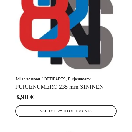
sivulla.
Jolla varusteet / OPTIPARTS, Purjenumerot
PURJENUMERO 235 mm SININEN
3,90
€
Tällä
VALITSE VAIHTOEHDOISTA
tuotteella
on
useampi
muunnelma.