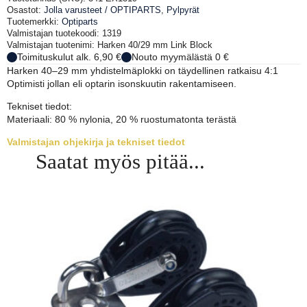
määrä
Osastot:
Jolla varusteet / OPTIPARTS
,
Pylpyrät
Tuotemerkki:
Optiparts
Valmistajan tuotekoodi: 1319
Valmistajan tuotenimi: Harken 40/29 mm Link Block
Toimituskulut alk. 6,90 €
Nouto myymälästä 0 €
Harken 40–29 mm yhdistelmäplokki on täydellinen ratkaisu 4:1
Optimisti jollan eli optarin isonskuutin rakentamiseen.
Tekniset tiedot:
Materiaali: 80 % nylonia, 20 % ruostumatonta terästä
Valmistajan ohjekirja ja tekniset tiedot
Saatat myös pitää...