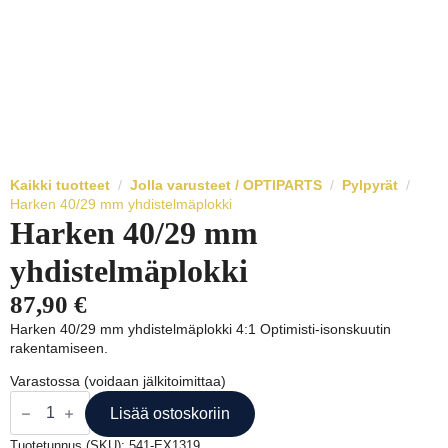
Kaikki tuotteet
Jolla varusteet / OPTIPARTS
Pylpyrät
Harken 40/29 mm yhdistelmäplokki
Harken 40/29 mm
yhdistelmäplokki
87,90
€
Harken 40/29 mm yhdistelmäplokki 4:1 Optimisti-isonskuutin
rakentamiseen.
Varastossa (voidaan jälkitoimittaa)
Harken
40/29
Lisää ostoskoriin
mm
yhdistelmäplokki
Tuotetunnus (SKU):
541-EX1319