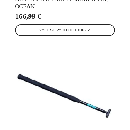
OCEAN
166,99
€
Tällä
VALITSE VAIHTOEHDOISTA
tuotteella
on
useampi
muunnelma.
Voit
tehdä
valinnat
tuotteen
sivulla.