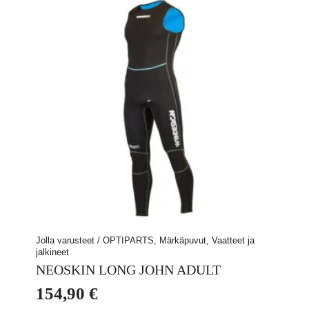
Voit
tehdä
valinnat
tuotteen
sivulla.
Jolla varusteet / OPTIPARTS, Märkäpuvut, Vaatteet ja
jalkineet
NEOSKIN LONG JOHN ADULT
154,90
€