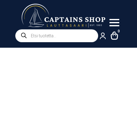
Products
0
search