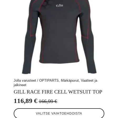
valinnat
tuotteen
sivulla.
Jolla varusteet / OPTIPARTS, Märkäpuvut, Vaatteet ja
jalkineet
GILL RACE FIRE CELL WETSUIT TOP
116,89
€
166,99
€
Alkuperäinen
Nykyinen
Tällä
hinta
hinta
VALITSE VAIHTOEHDOISTA
tuotteella