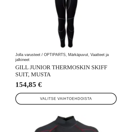
Jolla varusteet / OPTIPARTS, Märkäpuvut, Vaatteet ja
jalkineet
GILL JUNIOR THERMOSKIN SKIFF
SUIT, MUSTA
154,85
€
Tällä
VALITSE VAIHTOEHDOISTA
tuotteella
on
useampi
muunnelma.
Voit
tehdä