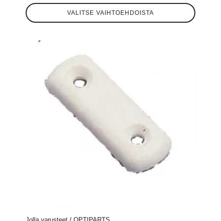
Tällä
VALITSE VAIHTOEHDOISTA
tuotteella
on
useampi
muunnelma.
Voit
tehdä
valinnat
tuotteen
sivulla.
Jolla varusteet / OPTIPARTS