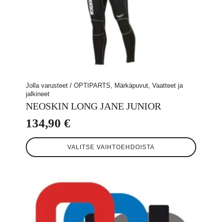
Jolla varusteet / OPTIPARTS, Märkäpuvut, Vaatteet ja
jalkineet
NEOSKIN LONG JANE JUNIOR
134,90
€
Tällä
VALITSE VAIHTOEHDOISTA
tuotteella
on
useampi
muunnelma.
Voit
tehdä
valinnat
tuotteen