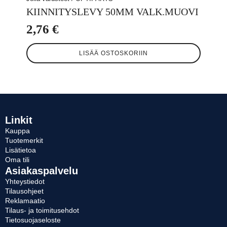
KIINNITYSLEVY 50MM VALK.MUOVI
2,76
€
LISÄÄ OSTOSKORIIN
Linkit
Kauppa
Tuotemerkit
Lisätietoa
Oma tili
Asiakaspalvelu
Yhteystiedot
Tilausohjeet
Reklamaatio
Tilaus- ja toimitusehdot
Tietosuojaseloste