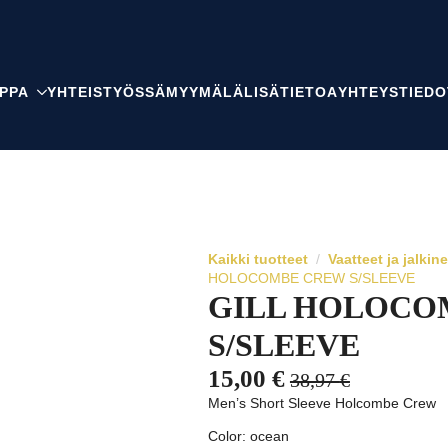
PPA
YHTEISTYÖSSÄ
MYYMÄLÄ
LISÄTIETOA
YHTEYSTIEDO
Kaikki tuotteet
Vaatteet ja jalkin
HOLOCOMBE CREW S/SLEEVE
GILL HOLOCO
S/SLEEVE
15,00
€
38,97
€
Alkuperäinen
Nykyinen
Men’s Short Sleeve Holcombe Crew
hinta
hinta
Color: ocean