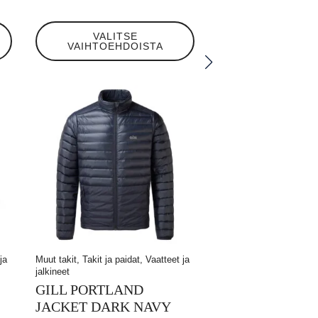
Tällä
VALITSE
tuotteella
VAIHTOEHDOISTA
on
useampi
muunnelma.
Voit
tehdä
valinnat
tuotteen
sivulla.
ja
Muut takit, Takit ja paidat, Vaatteet ja
jalkineet
GILL PORTLAND
JACKET DARK NAVY