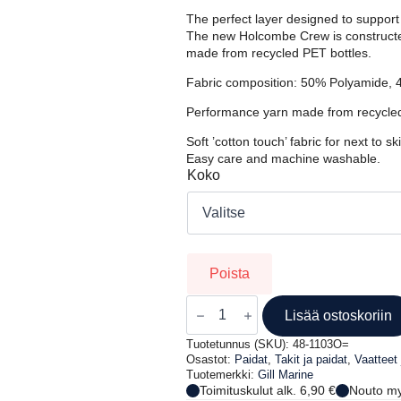
oli:
on:
The perfect layer designed to support
38,97 €.
15,00 €.
The new Holcombe Crew is constructe
made from recycled PET bottles.
Fabric composition: 50% Polyamide, 
Performance yarn made from recycled
Soft ’cotton touch’ fabric for next to 
Easy care and machine washable.
Koko
Poista
GILL
HOLOCOMBE
Lisää ostoskoriin
CREW
S/SLEEVE
Tuotetunnus (SKU):
48-1103O=
määrä
Osastot:
Paidat
,
Takit ja paidat
,
Vaatteet 
Tuotemerkki:
Gill Marine
Toimituskulut alk. 6,90 €
Nouto my