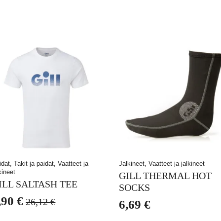
dat, Takit ja paidat, Vaatteet ja
Jalkineet, Vaatteet ja jalkineet
kineet
GILL THERMAL HOT
ILL SALTASH TEE
SOCKS
,90
€
26,12
€
6,69
€
lkuperäinen
ykyinen