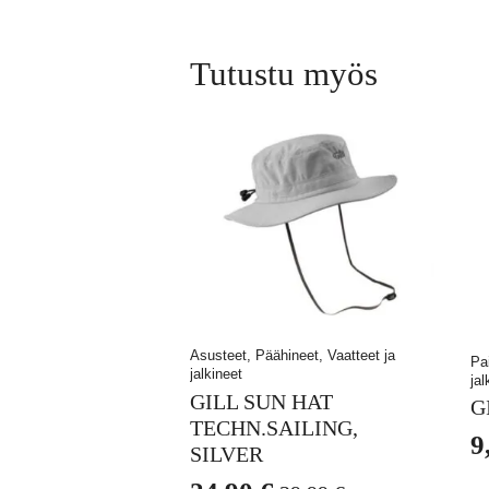
Tutustu myös
Asusteet, Päähineet, Vaatteet ja
Pai
jalkineet
jal
GILL SUN HAT
G
TECHN.SAILING,
9
SILVER
A
N