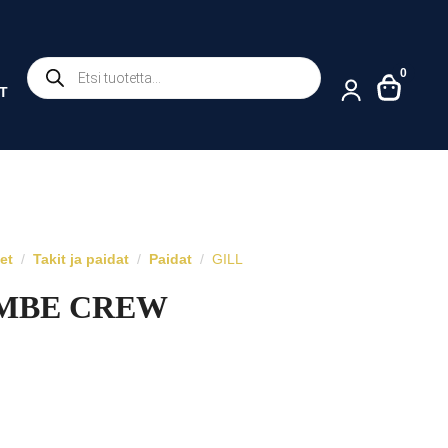
Products
0
search
T
eet
Takit ja paidat
Paidat
GILL
MBE CREW