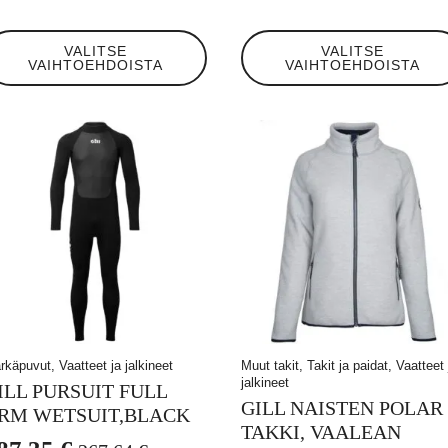
inta
inta
i:
n:
llä
Tällä
VALITSE
VALITSE
tteella
tuotteella
6,12 €.
,90 €.
VAIHTOEHDOISTA
VAIHTOEHDOISTA
on
eampi
useampi
unnelma.
muunnelma.
t
Voit
hdä
tehdä
linnat
valinnat
otteen
tuotteen
ulla.
sivulla.
rkäpuvut, Vaatteet ja jalkineet
Muut takit, Takit ja paidat, Vaatteet 
jalkineet
ILL PURSUIT FULL
GILL NAISTEN POLAR
RM WETSUIT,BLACK
TAKKI, VAALEAN