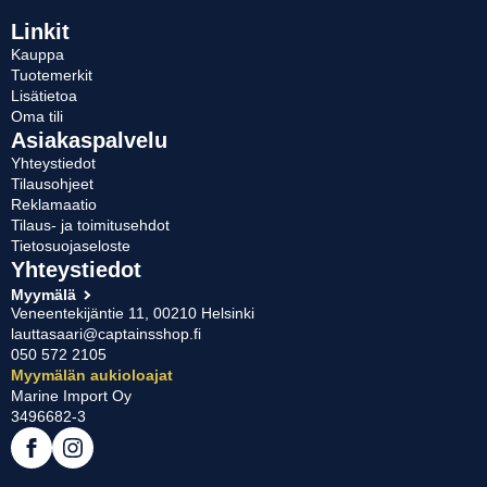
Linkit
Kauppa
Tuotemerkit
Lisätietoa
Oma tili
Asiakaspalvelu
Yhteystiedot
Tilausohjeet
Reklamaatio
Tilaus- ja toimitusehdot
Tietosuojaseloste
Yhteystiedot
Myymälä
Veneentekijäntie 11, 00210 Helsinki
lauttasaari@captainsshop.fi
050 572 2105
Myymälän aukioloajat
Marine Import Oy
3496682-3