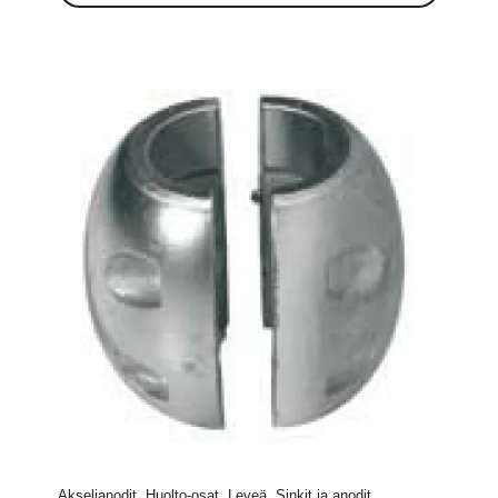
Akselianodit, Huolto-osat, Leveä, Sinkit ja anodit