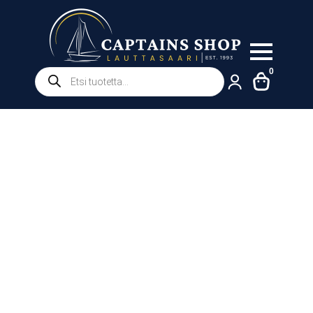
Products
0
search