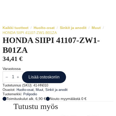
Kaikki tuotteet
Huolto-osat
Sinkit ja anodit
Muut
HONDA SIIPI 41107-ZW1-B01ZA
HONDA SIIPI 41107-ZW1-
B01ZA
34,41
€
Varastossa
HONDA
SIIPI
Lisää ostoskoriin
41107-
ZW1-
Tuotetunnus (SKU):
41-HN010
B01ZA
Osastot:
Huolto-osat
,
Muut
,
Sinkit ja anodit
määrä
Tuotemerkki:
Polipodio
Toimituskulut alk. 6,90 €
Nouto myymälästä 0 €
Tutustu myös