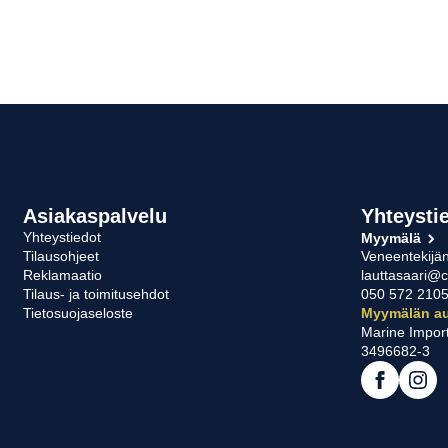
Asiakaspalvelu
Yhteysti
Yhteystiedot
Myymälä
Tilausohjeet
Veneentekijän
Reklamaatio
lauttasaari@c
Tilaus- ja toimitusehdot
050 572 210
Tietosuojaseloste
Myymälän au
Marine Impor
3496682-3