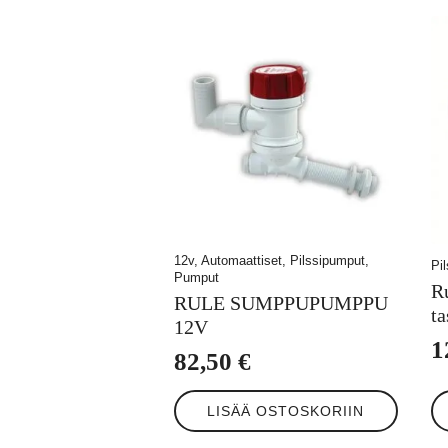
12v, Automaattiset, Pilssipumput,
Pi
Pumput
R
RULE SUMPPUPUMPPU
t
12V
1
82,50
€
LISÄÄ OSTOSKORIIN