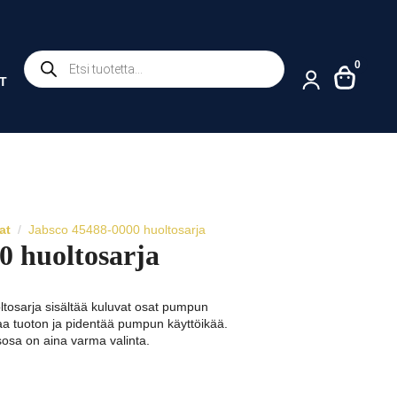
Products
0
search
T
at
Jabsco 45488-0000 huoltosarja
0 huoltosarja
tosarja sisältää kuluvat osat pumpun
aa tuoton ja pidentää pumpun käyttöikää.
osa on aina varma valinta.