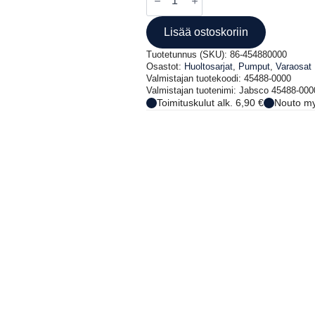
45488-
0000
huoltosarja
Lisää ostoskoriin
määrä
Tuotetunnus (SKU):
86-454880000
Osastot:
Huoltosarjat
,
Pumput
,
Varaosat
Valmistajan tuotekoodi: 45488-0000
Valmistajan tuotenimi: Jabsco 45488-000
Toimituskulut alk. 6,90 €
Nouto my