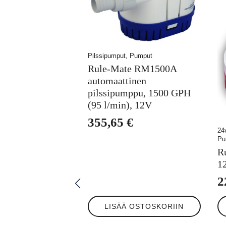
Pilssipumput, Pumput
Rule-Mate RM1500A
automaattinen
pilssipumppu, 1500 GPH
(95 l/min), 12V
355,65
€
24
Pu
R
1
2
LISÄÄ OSTOSKORIIN