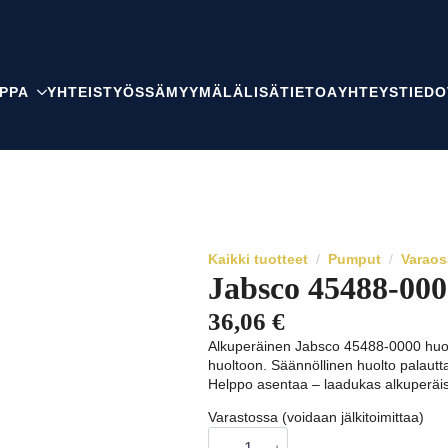
PPA
YHTEISTYÖSSÄ
MYYMÄLÄ
LISÄTIETOA
YHTEYSTIEDO
Kaikki tuotteet
Pumput
Varaos
Jabsco 45488-000
36,06
€
Alkuperäinen Jabsco 45488-0000 huol
huoltoon. Säännöllinen huolto palautt
Helppo asentaa – laadukas alkuperäis
Varastossa (voidaan jälkitoimittaa)
Jabsco