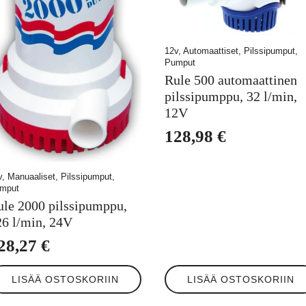
12v, Automaattiset, Pilssipumput,
Pumput
Rule 500 automaattinen
pilssipumppu, 32 l/min,
12V
128,98
€
v, Manuaaliset, Pilssipumput,
mput
ule 2000 pilssipumppu,
26 l/min, 24V
28,27
€
LISÄÄ OSTOSKORIIN
LISÄÄ OSTOSKORIIN