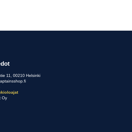
edot
tie 11, 00210 Helsinki
aptainsshop.fi
5
kioloajat
t Oy