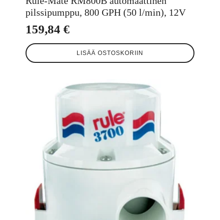
Rule-Mate RM800B automaattinen
pilssipumppu, 800 GPH (50 l/min), 12V
159,84
€
LISÄÄ OSTOSKORIIN