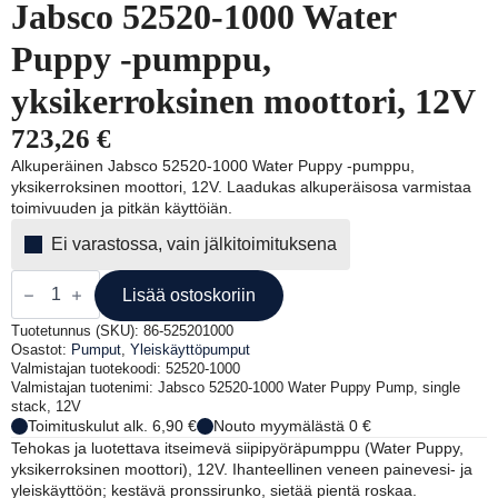
Jabsco 52520-1000 Water
Puppy -pumppu,
yksikerroksinen moottori, 12V
723,26
€
Alkuperäinen Jabsco 52520-1000 Water Puppy -pumppu,
yksikerroksinen moottori, 12V. Laadukas alkuperäisosa varmistaa
toimivuuden ja pitkän käyttöiän.
Ei varastossa, vain jälkitoimituksena
Jabsco
52520-
Lisää ostoskoriin
1000
Water
Tuotetunnus (SKU):
86-525201000
Puppy
Osastot:
Pumput
,
Yleiskäyttöpumput
-
Valmistajan tuotekoodi: 52520-1000
pumppu,
Valmistajan tuotenimi: Jabsco 52520-1000 Water Puppy Pump, single
yksikerroksinen
stack, 12V
moottori,
Toimituskulut alk. 6,90 €
Nouto myymälästä 0 €
12V
Tehokas ja luotettava itseimevä siipipyöräpumppu (Water Puppy,
määrä
yksikerroksinen moottori), 12V. Ihanteellinen veneen painevesi- ja
yleiskäyttöön; kestävä pronssirunko, sietää pientä roskaa.