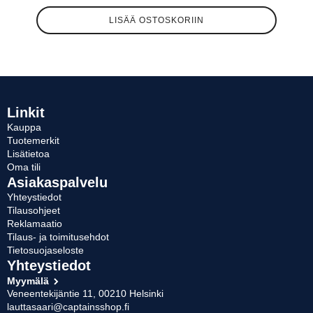
LISÄÄ OSTOSKORIIN
Linkit
Kauppa
Tuotemerkit
Lisätietoa
Oma tili
Asiakaspalvelu
Yhteystiedot
Tilausohjeet
Reklamaatio
Tilaus- ja toimitusehdot
Tietosuojaseloste
Yhteystiedot
Myymälä
Veneentekijäntie 11, 00210 Helsinki
lauttasaari@captainsshop.fi