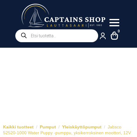
Products
0
search
Kaikki tuotteet
Pumput
Yleiskäyttöpumput
Jabsco
52520-1000 Water Puppy -pumppu, yksikerroksinen moottori, 12V