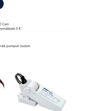
00 Cam
ymälästä 0 €
ärää pumpun tuoton.