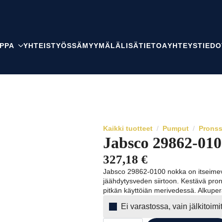
PPA
YHTEISTYÖSSÄ
MYYMÄLÄ
LISÄTIETOA
YHTEYSTIEDO
Kaikki tuotteet
Pumput
Prons
Jabsco 29862-01
327,18
€
Jabsco 29862-0100 nokka on itseimev
jäähdytysveden siirtoon. Kestävä pron
pitkän käyttöiän merivedessä. Alkuperä
Ei varastossa, vain jälkitoim
Jabsco