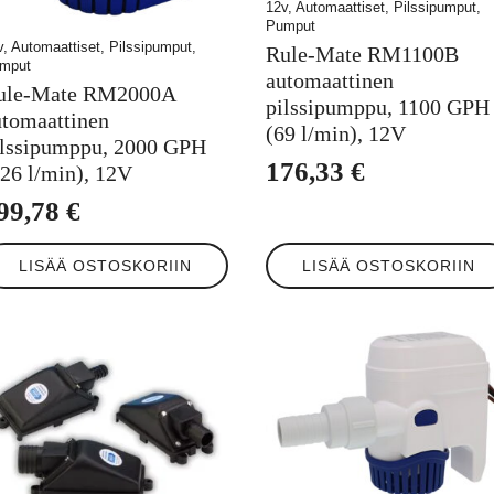
12v, Automaattiset, Pilssipumput,
Pumput
v, Automaattiset, Pilssipumput,
Rule-Mate RM1100B
mput
automaattinen
ule-Mate RM2000A
pilssipumppu, 1100 GPH
utomaattinen
(69 l/min), 12V
ilssipumppu, 2000 GPH
176,33
€
126 l/min), 12V
99,78
€
LISÄÄ OSTOSKORIIN
LISÄÄ OSTOSKORIIN