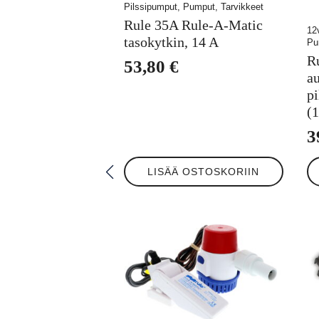
Pilssipumput, Pumput, Tarvikkeet
Rule 35A Rule-A-Matic
12
tasokytkin, 14 A
Pu
R
53,80
€
a
p
(
3
LISÄÄ OSTOSKORIIN