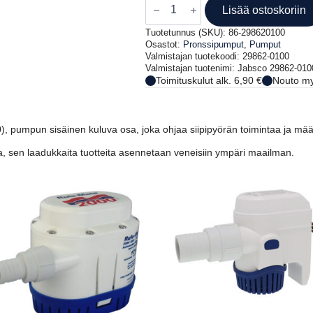
29862-
Lisää ostoskoriin
0100
nokka
Tuotetunnus (SKU):
86-298620100
määrä
Osastot:
Pronssipumput
,
Pumput
Valmistajan tuotekoodi: 29862-0100
Valmistajan tuotenimi: Jabsco 29862-01
Toimituskulut alk. 6,90 €
Nouto my
, pumpun sisäinen kuluva osa, joka ohjaa siipipyörän toimintaa ja mä
 sen laadukkaita tuotteita asennetaan veneisiin ympäri maailman.