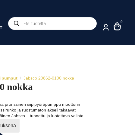
Products
0
search
T
sipumput
Jabsco 29862-0100 nokka
00 nokka
ä pronssinen siipipyöräpumppu moottorin
ssirunko ja ruostumaton akseli takaavat
inen Jabsco – tunnettu ja luotettava valinta.
ituksena