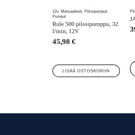
12v, Manuaaliset, Pilssipumput,
Pi
Pumput
J
Rule 500 pilssipumppu, 32
3
l/min, 12V
H
45,98
€
3
-
4
Tä
tuo
LISÄÄ OSTOSKORIIN
on
us
mu
Voi
te
va
tu
siv