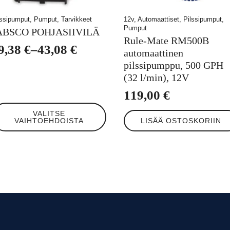
lssipumput, Pumput, Tarvikkeet
12v, Automaattiset, Pilssipumput,
Pumput
ABSCO POHJASIIVILÄ
Rule-Mate RM500B
9,38
€
–
43,08
€
automaattinen
intaluokka:
pilssipumppu, 500 GPH
9,38 €
(32 l/min), 12V
119,00
€
3,08 €
llä
VALITSE
tteella
VAIHTOEHDOISTA
LISÄÄ OSTOSKORIIN
eampi
unnelma.
t
hdä
linnat
otteen
ulla.