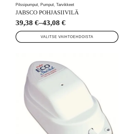
Pilssipumput, Pumput, Tarvikkeet
JABSCO POHJASIIVILÄ
39,38
€
–
43,08
€
Hintaluokka:
Tällä
39,38 €
VALITSE VAIHTOEHDOISTA
tuotteella
-
on
useampi
43,08 €
muunnelma.
Voit
tehdä
valinnat
tuotteen
sivulla.