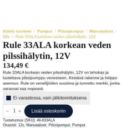
Kaikki tuotteet
Pumput
Pilssipumput
Manuaaliset
12v
Rule 33ALA korkean veden pilssihälytin, 12V
Rule 33ALA korkean veden
pilssihälytin, 12V
134,49
€
Rule 33ALA korkean veden pilssihälytin, 12V on tehokas ja
luotettava pilssipumppu veneeseen. Kestävä rakenne ja helppo
asennus. Rule on veneilijöiden suosima ja tunnettu merkki, jonka
varaosat saa nopeasti.
Ei varastossa, vain jälkitoimituksena
Rule
33ALA
Lisää ostoskoriin
korkean
veden
Tuotetunnus (SKU):
46-833ALA
pilssihälytin,
Osastot:
12v
,
Manuaaliset
,
Pilssipumput
,
Pumput