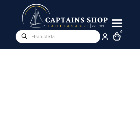
Products
0
search