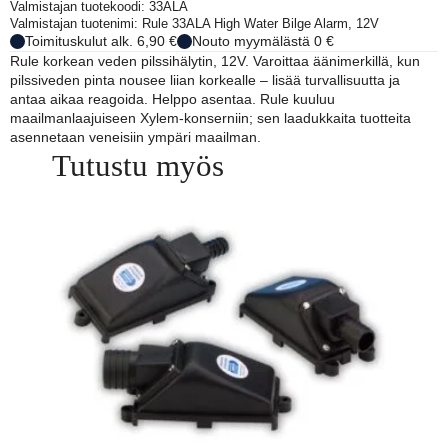
12V
Valmistajan tuotekoodi: 33ALA
määrä
Valmistajan tuotenimi: Rule 33ALA High Water Bilge Alarm, 12V
Toimituskulut alk. 6,90 €
Nouto myymälästä 0 €
Rule korkean veden pilssihälytin, 12V. Varoittaa äänimerkillä, kun
pilssiveden pinta nousee liian korkealle – lisää turvallisuutta ja
antaa aikaa reagoida. Helppo asentaa. Rule kuuluu
maailmanlaajuiseen Xylem-konserniin; sen laadukkaita tuotteita
asennetaan veneisiin ympäri maailman.
Tutustu myös