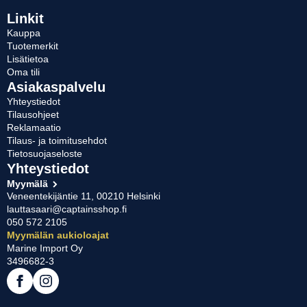
Linkit
Kauppa
Tuotemerkit
Lisätietoa
Oma tili
Asiakaspalvelu
Yhteystiedot
Tilausohjeet
Reklamaatio
Tilaus- ja toimitusehdot
Tietosuojaseloste
Yhteystiedot
Myymälä
Veneentekijäntie 11, 00210 Helsinki
lauttasaari@captainsshop.fi
050 572 2105
Myymälän aukioloajat
Marine Import Oy
3496682-3