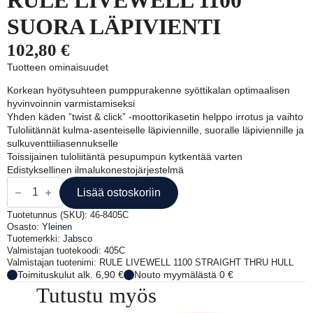
SUORA LÄPIVIENTI
102,80
€
Tuotteen ominaisuudet
Korkean hyötysuhteen pumppurakenne syöttikalan optimaalisen
hyvinvoinnin varmistamiseksi
Yhden käden ”twist & click” -moottorikasetin helppo irrotus ja vaihto
Tuloliitännät kulma-asenteiselle läpiviennille, suoralle läpiviennille ja
sulkuventtiiliasennukselle
Toissijainen tuloliitäntä pesupumpun kytkentää varten
Edistyksellinen ilmalukonestojärjestelmä
RULE
LIVEWELL
Lisää ostoskoriin
1100
SUORA
Tuotetunnus (SKU):
46-8405C
LÄPIVIENTI
Osasto:
Yleinen
määrä
Tuotemerkki:
Jabsco
Valmistajan tuotekoodi: 405C
Valmistajan tuotenimi: RULE LIVEWELL 1100 STRAIGHT THRU HULL
Toimituskulut alk. 6,90 €
Nouto myymälästä 0 €
Tutustu myös