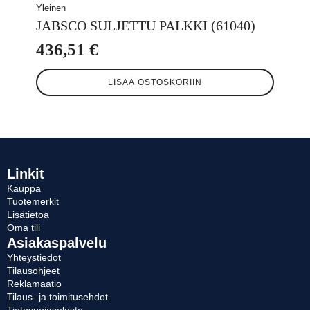
Yleinen
JABSCO SULJETTU PALKKI (61040)
436,51
€
LISÄÄ OSTOSKORIIN
Linkit
Kauppa
Tuotemerkit
Lisätietoa
Oma tili
Asiakaspalvelu
Yhteystiedot
Tilausohjeet
Reklamaatio
Tilaus- ja toimitusehdot