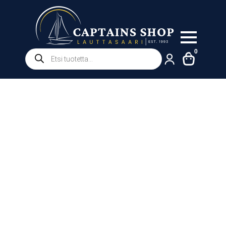
Products
0
search