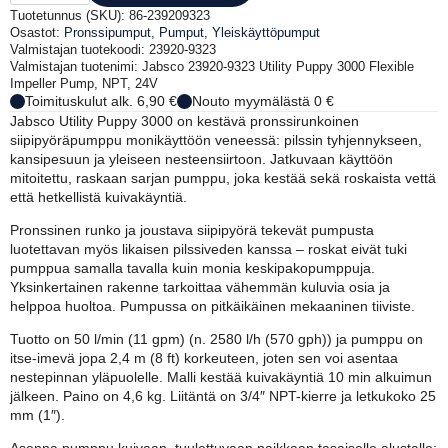
Utility
Tuotetunnus (SKU):
86-239209323
Puppy
Osastot:
Pronssipumput
,
Pumput
,
Yleiskäyttöpumput
3000
Valmistajan tuotekoodi: 23920-9323
siipipyöräpumppu,
Valmistajan tuotenimi: Jabsco 23920-9323 Utility Puppy 3000 Flexible
NPT,
Impeller Pump, NPT, 24V
24V
Toimituskulut alk. 6,90 €
Nouto myymälästä 0 €
määrä
Jabsco Utility Puppy 3000 on kestävä pronssirunkoinen
siipipyöräpumppu monikäyttöön veneessä: pilssin tyhjennykseen,
kansipesuun ja yleiseen nesteensiirtoon. Jatkuvaan käyttöön
mitoitettu, raskaan sarjan pumppu, joka kestää sekä roskaista vettä
että hetkellistä kuivakäyntiä.
Pronssinen runko ja joustava siipipyörä tekevät pumpusta
luotettavan myös likaisen pilssiveden kanssa – roskat eivät tuki
pumppua samalla tavalla kuin monia keskipakopumppuja.
Yksinkertainen rakenne tarkoittaa vähemmän kuluvia osia ja
helppoa huoltoa. Pumpussa on pitkäikäinen mekaaninen tiiviste.
Tuotto on 50 l/min (11 gpm) (n. 2580 l/h (570 gph)) ja pumppu on
itse-imevä jopa 2,4 m (8 ft) korkeuteen, joten sen voi asentaa
nestepinnan yläpuolelle. Malli kestää kuivakäyntiä 10 min alkuimun
jälkeen. Paino on 4,6 kg. Liitäntä on 3/4″ NPT-kierre ja letkukoko 25
mm (1″).