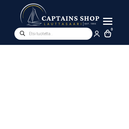
Products
0
search