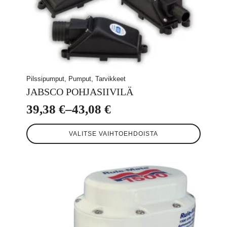
Pilssipumput, Pumput, Tarvikkeet
JABSCO POHJASIIVILÄ
39,38
€
–
43,08
€
Hintaluokka:
Tällä
39,38 €
VALITSE VAIHTOEHDOISTA
tuotteella
-
on
useampi
43,08 €
muunnelma.
Voit
tehdä
valinnat
tuotteen
sivulla.