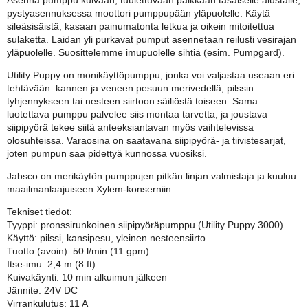
Asenna pumppu kuivaan, tuulettuvaan paikkaan tasaiselle alustalle;
pystyasennuksessa moottori pumppupään yläpuolelle. Käytä
sileäsisäistä, kasaan painumatonta letkua ja oikein mitoitettua
sulaketta. Laidan yli purkavat pumput asennetaan reilusti vesirajan
yläpuolelle. Suosittelemme imupuolelle sihtiä (esim. Pumpgard).
Utility Puppy on monikäyttöpumppu, jonka voi valjastaa useaan eri
tehtävään: kannen ja veneen pesuun merivedellä, pilssin
tyhjennykseen tai nesteen siirtoon säiliöstä toiseen. Sama
luotettava pumppu palvelee siis montaa tarvetta, ja joustava
siipipyörä tekee siitä anteeksiantavan myös vaihtelevissa
olosuhteissa. Varaosina on saatavana siipipyörä- ja tiivistesarjat,
joten pumpun saa pidettyä kunnossa vuosiksi.
Jabsco on merikäytön pumppujen pitkän linjan valmistaja ja kuuluu
maailmanlaajuiseen Xylem-konserniin.
Tekniset tiedot:
Tyyppi: pronssirunkoinen siipipyöräpumppu (Utility Puppy 3000)
Käyttö: pilssi, kansipesu, yleinen nesteensiirto
Tuotto (avoin): 50 l/min (11 gpm)
Itse-imu: 2,4 m (8 ft)
Kuivakäynti: 10 min alkuimun jälkeen
Jännite: 24V DC
Virrankulutus: 11 A