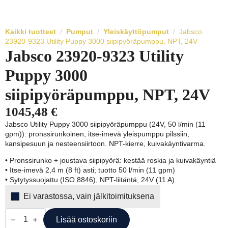
Kaikki tuotteet
Pumput
Yleiskäyttöpumput
Jabsco
23920-9323 Utility Puppy 3000 siipipyöräpumppu, NPT, 24V
Jabsco 23920-9323 Utility
Puppy 3000
siipipyöräpumppu, NPT, 24V
1045,48
€
Jabsco Utility Puppy 3000 siipipyöräpumppu (24V, 50 l/min (11
gpm)): pronssirunkoinen, itse-imevä yleispumppu pilssiin,
kansipesuun ja nesteensiirtoon. NPT-kierre, kuivakäyntivarma.
• Pronssirunko + joustava siipipyörä: kestää roskia ja kuivakäyntiä
• Itse-imevä 2,4 m (8 ft) asti; tuotto 50 l/min (11 gpm)
• Sytytyssuojattu (ISO 8846), NPT-liitäntä, 24V (11 A)
Ei varastossa, vain jälkitoimituksena
Jabsco
23920-
Lisää ostoskoriin
9323