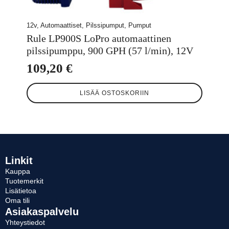
12v, Automaattiset, Pilssipumput, Pumput
Rule LP900S LoPro automaattinen
pilssipumppu, 900 GPH (57 l/min), 12V
109,20
€
LISÄÄ OSTOSKORIIN
Linkit
Kauppa
Tuotemerkit
Lisätietoa
Oma tili
Asiakaspalvelu
Yhteystiedot