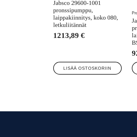
Jabsco 29600-1001
pronssipumppu,
Pr
laippakiinnitys, koko 080,
J
letkuliitännät
p
1213,89
€
la
B
9
LISÄÄ OSTOSKORIIN