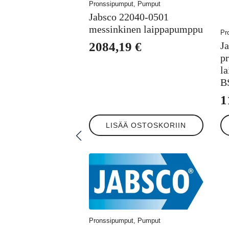
Pronssipumput, Pumput
Jabsco 22040-0501
messinkinen laippapumppu
Pr
J
2084,19
€
p
la
B
1
LISÄÄ OSTOSKORIIN
Pronssipumput, Pumput