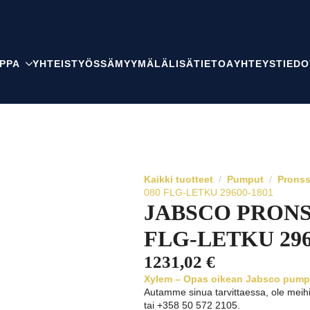
PPA
YHTEISTYÖSSÄ
MYYMÄLÄ
LISÄTIETOA
YHTEYSTIEDO
Kaikki tuotteet
Pumput
Prons
080 FLG-LETKU 29600-1801
JABSCO PRONS
FLG-LETKU 296
1231,02
€
Xylem – Opas oikean Jabsco pumpu
Autamme sinua tarvittaessa, ole meih
tai +358 50 572 2105.