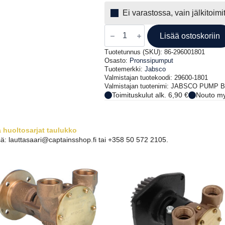
Ei varastossa, vain jälkitoim
JABSCO
PRONSSI
Lisää ostoskoriin
PUMPPU
080
Tuotetunnus (SKU):
86-296001801
FLG-
Osasto:
Pronssipumput
LETKU
Tuotemerkki:
Jabsco
29600-
Valmistajan tuotekoodi: 29600-1801
1801
Valmistajan tuotenimi: JABSCO PUMP
määrä
Toimituskulut alk. 6,90 €
Nouto my
 huoltosarjat taulukko
ä: lauttasaari@captainsshop.fi tai +358 50 572 2105.