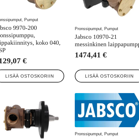
onssipumput, Pumput
absco 9970-200
Pronssipumput, Pumput
ronssipumppu,
Jabsco 10970-21
ippakiinnitys, koko 040,
messinkinen laippapump
SP
1474,41
€
129,07
€
LISÄÄ OSTOSKORIIN
LISÄÄ OSTOSKORIIN
Pronssipumput, Pumput