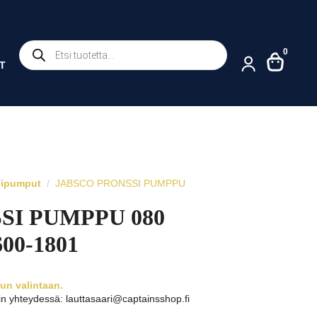
Products
0
search
T
sipumput
JABSCO PRONSSI PUMPPU
SI PUMPPU 080
00-1801
n valintaan.
in yhteydessä: lauttasaari@captainsshop.fi