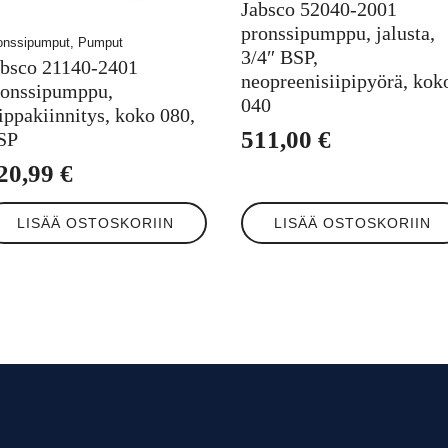
Jabsco 52040-2001
pronssipumppu, jalusta,
onssipumput, Pumput
3/4″ BSP,
absco 21140-2401
neopreenisiipipyörä, kok
ronssipumppu,
040
ippakiinnitys, koko 080,
511,00
€
SP
20,99
€
LISÄÄ OSTOSKORIIN
LISÄÄ OSTOSKORIIN