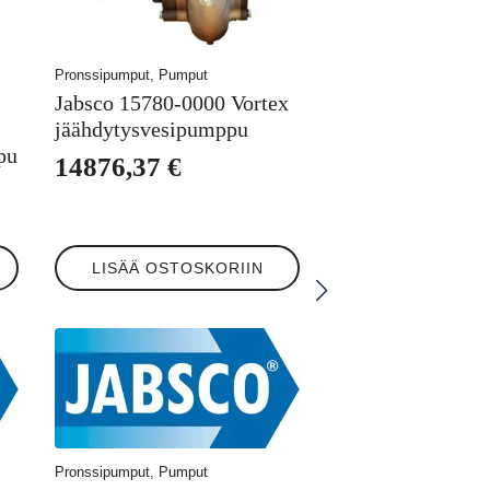
Pronssipumput, Pumput
Jabsco 15780-0000 Vortex
jäähdytysvesipumppu
pu
14876,37
€
LISÄÄ OSTOSKORIIN
Pronssipumput, Pumput