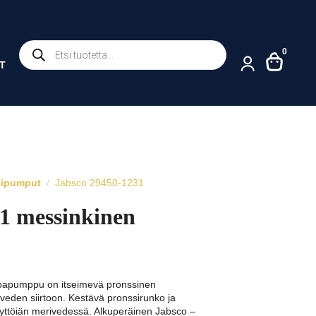
Products
0
search
T
sipumput
Jabsco 29450-1231
1 messinkinen
papumppu on itseimevä pronssinen
veden siirtoon. Kestävä pronssirunko ja
äyttöiän merivedessä. Alkuperäinen Jabsco –