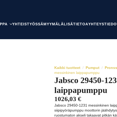
PPA
YHTEISTYÖSSÄ
MYYMÄLÄ
LISÄTIETOA
YHTEYSTIEDO
Kaikki tuotteet
Pumput
Prons
messinkinen laippapumppu
Jabsco 29450-123
laippapumppu
1026,03
€
Jabsco 29450-1231 messinkinen laip
siipipyöräpumppu moottorin jäähdytys
ruostumaton akseli takaavat pitkän k