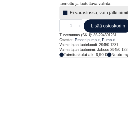
tunnettu ja luotettava valinta.
Ei varastossa, vain jälkitoim
Jabsco
29450-
Lisää ostoskoriin
1231
messinkinen
Tuotetunnus (SKU):
86-294501231
laippapumppu
Osastot:
Pronssipumput
,
Pumput
määrä
Valmistajan tuotekoodi: 29450-1231
Valmistajan tuotenimi: Jabsco 29450-12
Toimituskulut alk. 6,90 €
Nouto my