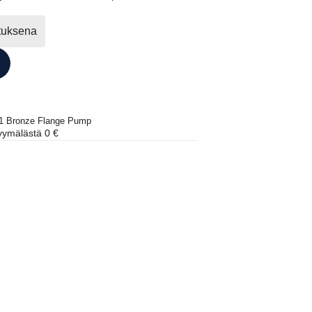
ituksena
31 Bronze Flange Pump
ymälästä 0 €