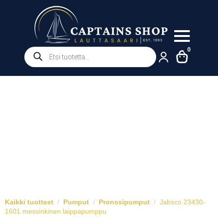
Products
0
search
Kaikki tuotteet
Pumput
Pronssipumput
Jabsco 23430-
1601 messinkinen laippapumppu