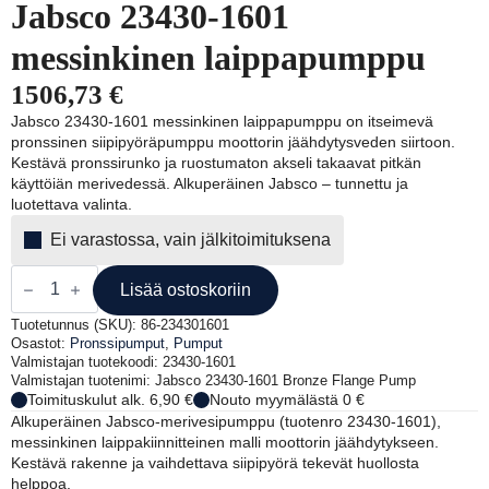
Jabsco 23430-1601
messinkinen laippapumppu
1506,73
€
Jabsco 23430-1601 messinkinen laippapumppu on itseimevä
pronssinen siipipyöräpumppu moottorin jäähdytysveden siirtoon.
Kestävä pronssirunko ja ruostumaton akseli takaavat pitkän
käyttöiän merivedessä. Alkuperäinen Jabsco – tunnettu ja
luotettava valinta.
Ei varastossa, vain jälkitoimituksena
Jabsco
23430-
Lisää ostoskoriin
1601
messinkinen
Tuotetunnus (SKU):
86-234301601
laippapumppu
Osastot:
Pronssipumput
,
Pumput
määrä
Valmistajan tuotekoodi: 23430-1601
Valmistajan tuotenimi: Jabsco 23430-1601 Bronze Flange Pump
Toimituskulut alk. 6,90 €
Nouto myymälästä 0 €
Alkuperäinen Jabsco-merivesipumppu (tuotenro 23430-1601),
messinkinen laippakiinnitteinen malli moottorin jäähdytykseen.
Kestävä rakenne ja vaihdettava siipipyörä tekevät huollosta
helppoa.