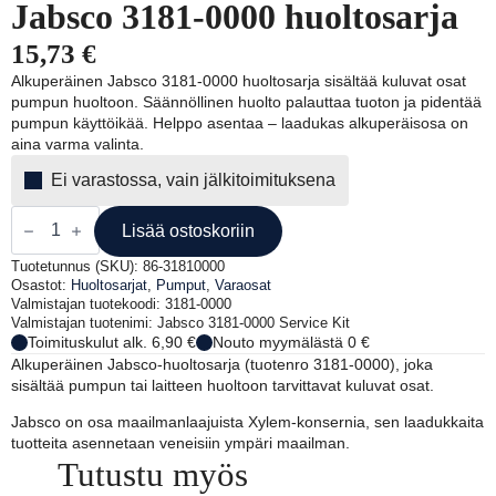
Jabsco 3181-0000 huoltosarja
15,73
€
Alkuperäinen Jabsco 3181-0000 huoltosarja sisältää kuluvat osat
pumpun huoltoon. Säännöllinen huolto palauttaa tuoton ja pidentää
pumpun käyttöikää. Helppo asentaa – laadukas alkuperäisosa on
aina varma valinta.
Ei varastossa, vain jälkitoimituksena
Jabsco
3181-
Lisää ostoskoriin
0000
huoltosarja
Tuotetunnus (SKU):
86-31810000
määrä
Osastot:
Huoltosarjat
,
Pumput
,
Varaosat
Valmistajan tuotekoodi: 3181-0000
Valmistajan tuotenimi: Jabsco 3181-0000 Service Kit
Toimituskulut alk. 6,90 €
Nouto myymälästä 0 €
Alkuperäinen Jabsco-huoltosarja (tuotenro 3181-0000), joka
sisältää pumpun tai laitteen huoltoon tarvittavat kuluvat osat.
Jabsco on osa maailmanlaajuista Xylem-konsernia, sen laadukkaita
tuotteita asennetaan veneisiin ympäri maailman.
Tutustu myös