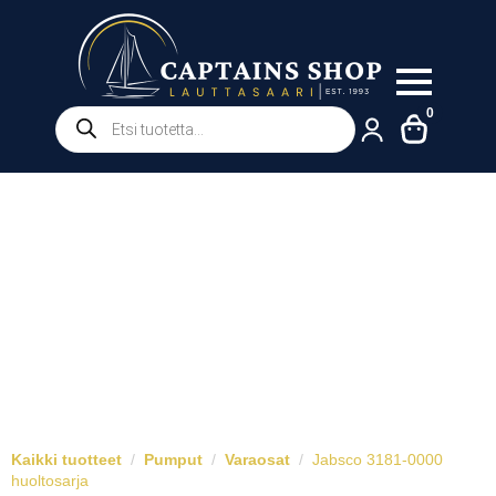
Products
0
search
Kaikki tuotteet
Pumput
Varaosat
Jabsco 3181-0000
huoltosarja