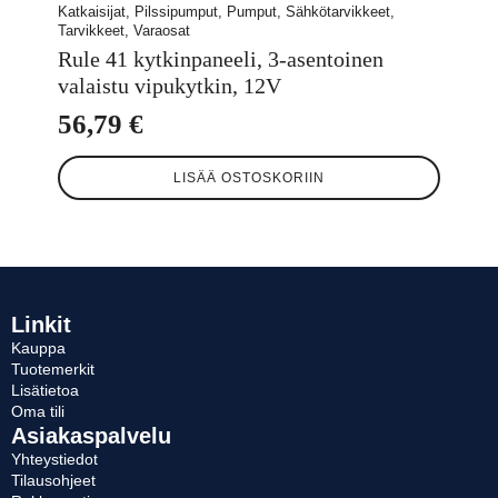
Katkaisijat, Pilssipumput, Pumput, Sähkötarvikkeet,
Tarvikkeet, Varaosat
Rule 41 kytkinpaneeli, 3-asentoinen
valaistu vipukytkin, 12V
56,79
€
LISÄÄ OSTOSKORIIN
Linkit
Kauppa
Tuotemerkit
Lisätietoa
Oma tili
Asiakaspalvelu
Yhteystiedot
Tilausohjeet