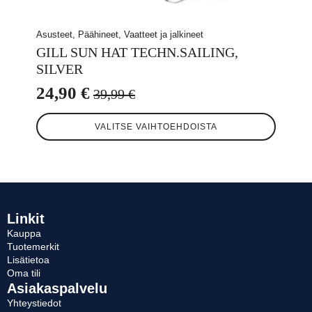
Asusteet, Päähineet, Vaatteet ja jalkineet
GILL SUN HAT TECHN.SAILING,
SILVER
24,90
€
39,99
€
Alkuperäinen
Nykyinen
Tällä
hinta
hinta
VALITSE VAIHTOEHDOISTA
tuotteella
oli:
on:
on
useampi
39,99 €.
24,90 €.
muunnelma.
Voit
tehdä
valinnat
Linkit
tuotteen
Kauppa
sivulla.
Tuotemerkit
Lisätietoa
Oma tili
Asiakaspalvelu
Yhteystiedot