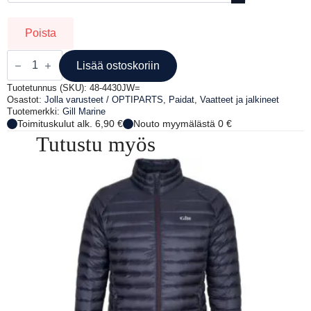
Poista
GILL
JUNIOR
Lisää ostoskoriin
PRO
RASH
Tuotetunnus (SKU):
48-4430JW=
VEST
Osastot:
Jolla varusteet / OPTIPARTS
,
Paidat
,
Vaatteet ja jalkineet
PITKÄHIHAINEN,
Tuotemerkki:
Gill Marine
VALKOINEN
Toimituskulut alk. 6,90 €
Nouto myymälästä 0 €
määrä
Tutustu myös