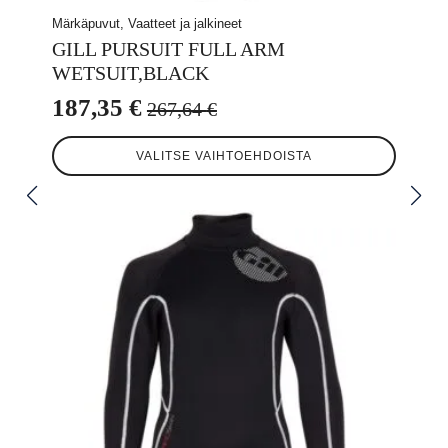
Märkäpuvut, Vaatteet ja jalkineet
GILL PURSUIT FULL ARM
WETSUIT,BLACK
187,35
€
267,64
€
Alkuperäinen
Nykyinen
Tällä
hinta
hinta
VALITSE VAIHTOEHDOISTA
tuotteella
oli:
on:
on
useampi
267,64 €.
187,35 €.
muunnelma.
Voit
tehdä
valinnat
tuotteen
sivulla.