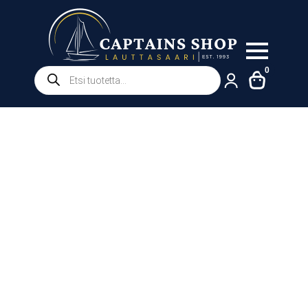
Products
0
search