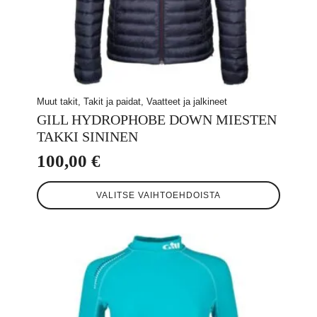
Muut takit, Takit ja paidat, Vaatteet ja jalkineet
GILL HYDROPHOBE DOWN MIESTEN
TAKKI SININEN
100,00
€
Tällä
VALITSE VAIHTOEHDOISTA
tuotteella
on
useampi
muunnelma.
Voit
tehdä
valinnat
tuotteen
sivulla.