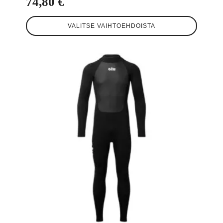
74,80
€
Tällä
VALITSE VAIHTOEHDOISTA
tuotteella
on
useampi
muunnelma.
Voit
tehdä
valinnat
tuotteen
sivulla.