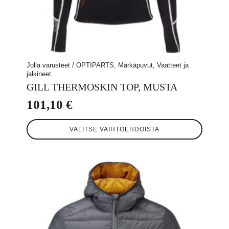
Jolla varusteet / OPTIPARTS, Märkäpuvut, Vaatteet ja
jalkineet
GILL THERMOSKIN TOP, MUSTA
101,10
€
Tällä
VALITSE VAIHTOEHDOISTA
tuotteella
on
useampi
muunnelma.
Voit
tehdä
valinnat
tuotteen
sivulla.