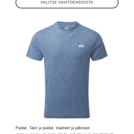
hinta
hinta
VALITSE VAIHTOEHDOISTA
tuotteella
oli:
on:
on
useampi
100,20 €.
69,00 €.
muunnelma.
Voit
tehdä
valinnat
tuotteen
sivulla.
Paidat, Takit ja paidat, Vaatteet ja jalkineet