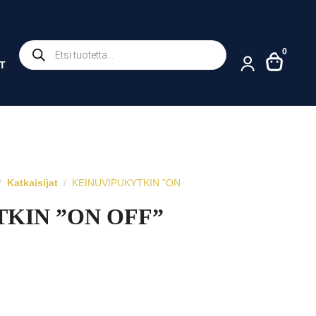
Products
0
search
T
Katkaisijat
KEINUVIPUKYTKIN ”ON
KIN ”ON OFF”