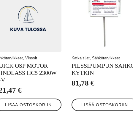
hkötarvikkeet, Vinssit
Katkaisijat, Sähkötarvikkeet
UICK OSP MOTOR
PILSSIPUMPUN SÄHK
INDLASS HC5 2300W
KYTKIN
4V
81,78
€
21,47
€
LISÄÄ OSTOSKORIIN
LISÄÄ OSTOSKORIIN