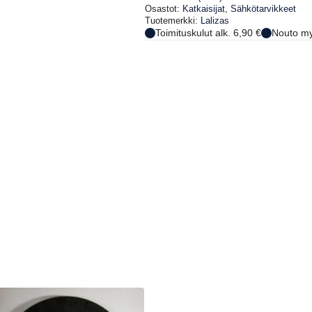
Osastot:
Katkaisijat
,
Sähkötarvikkeet
Tuotemerkki:
Lalizas
Toimituskulut alk. 6,90 €
Nouto my