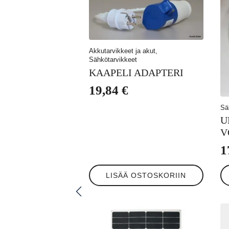
Akkutarvikkeet ja akut,
Sähkötarvikkeet
KAAPELI ADAPTERI
19,84
€
Sä
U
V
1
LISÄÄ OSTOSKORIIN