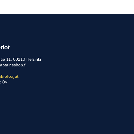
edot
tie 11, 00210 Helsinki
aptainsshop.fi
5
kioloajat
t Oy