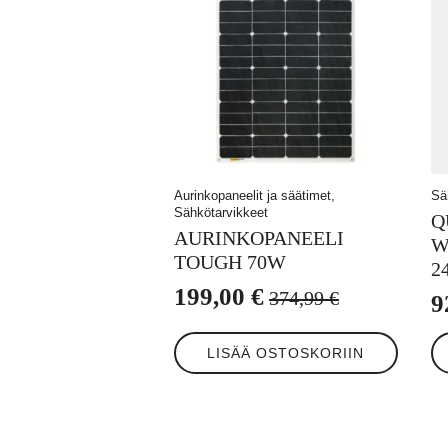
Aurinkopaneelit ja säätimet,
Sä
Sähkötarvikkeet
Q
AURINKOPANEELI
W
TOUGH 70W
2
199,00
€
374,99
€
9
Alkuperäinen
Nykyinen
hinta
hinta
LISÄÄ OSTOSKORIIN
oli:
on:
374,99 €.
199,00 €.