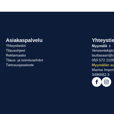
Asiakaspalvelu
Yhteysti
Yhteystiedot
Myymälä
Tilausohjeet
Veneentekijän
Reklamaatio
lauttasaari@c
Tilaus- ja toimitusehdot
050 572 210
Tietosuojaseloste
Myymälän au
Marine Impor
3496682-3