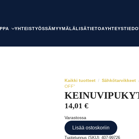
PPA
YHTEISTYÖSSÄ
MYYMÄLÄ
LISÄTIETOA
YHTEYSTIEDO
Kaikki tuotteet
Sähkötarvikkeet
OFF”
KEINUVIPUKYT
14,01
€
Varastossa
Lisää ostoskoriin
Tuotetunnus (SKU):
407-99726