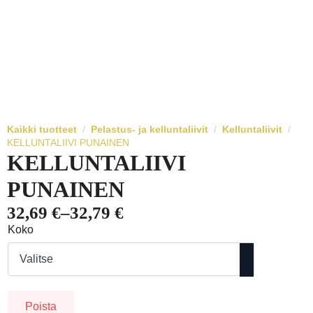
Kaikki tuotteet
Pelastus- ja kelluntaliivit
Kelluntaliivit
KELLUNTALIIVI PUNAINEN
KELLUNTALIIVI
PUNAINEN
32,69
€
–
32,79
€
Hintaluokka:
Koko
32,69 €
-
32,79 €
Poista