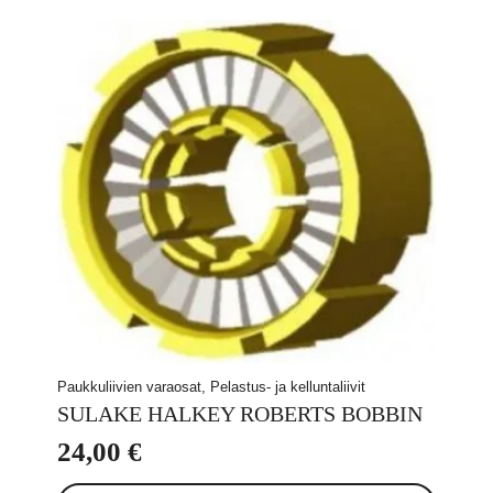
useampi
48,86 €
muunnelma.
Voit
tehdä
valinnat
tuotteen
sivulla.
Paukkuliivien varaosat, Pelastus- ja kelluntaliivit
SULAKE HALKEY ROBERTS BOBBIN
24,00
€