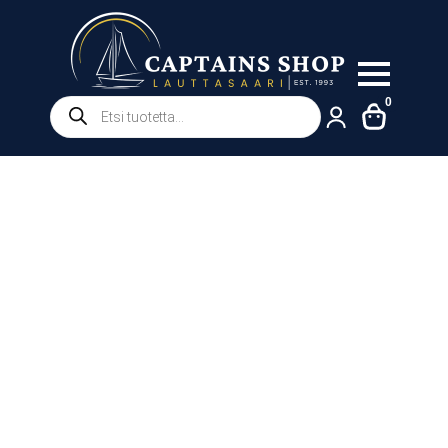
Products
0
search