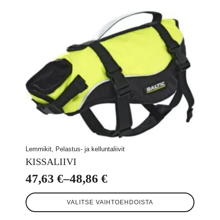
Lemmikit, Pelastus- ja kelluntaliivit
KISSALIIVI
47,63
€
–
48,86
€
Hintaluokka:
Tällä
47,63 €
VALITSE VAIHTOEHDOISTA
tuotteella
-
on