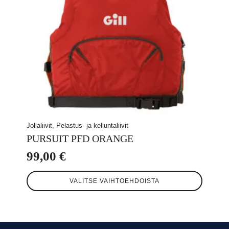
Jollaliivit, Pelastus- ja kelluntaliivit
PURSUIT PFD ORANGE
99,00
€
Tällä
VALITSE VAIHTOEHDOISTA
tuotteella
on
useampi
muunnelma.
Voit