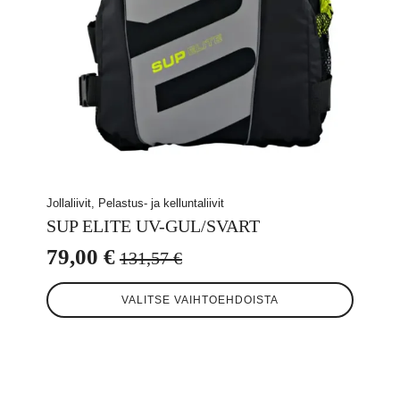
Jollaliivit, Pelastus- ja kelluntaliivit
SUP ELITE UV-GUL/SVART
79,00
€
131,57
€
Alkuperäinen
Nykyinen
Tällä
hinta
hinta
VALITSE VAIHTOEHDOISTA
tuotteella
oli:
on:
on
useampi
131,57 €.
79,00 €.
muunnelma.
Voit
tehdä