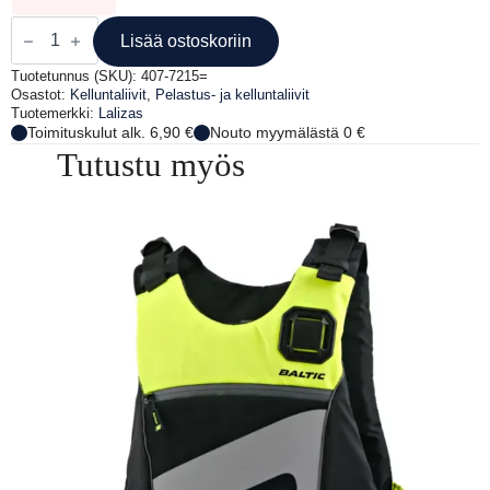
KELLUNTALIIVI
PUNAINEN
Lisää ostoskoriin
määrä
Tuotetunnus (SKU):
407-7215=
Osastot:
Kelluntaliivit
,
Pelastus- ja kelluntaliivit
Tuotemerkki:
Lalizas
Toimituskulut alk. 6,90 €
Nouto myymälästä 0 €
Tutustu myös