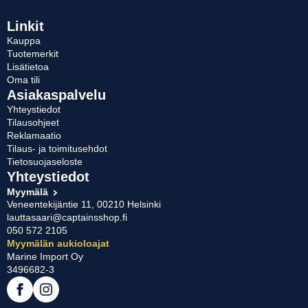
tehdä
valinnat
Linkit
tuotteen
Kauppa
sivulla.
Tuotemerkit
Lisätietoa
Oma tili
Asiakaspalvelu
Yhteystiedot
Tilausohjeet
Reklamaatio
Tilaus- ja toimitusehdot
Tietosuojaseloste
Yhteystiedot
Myymälä
Veneentekijäntie 11, 00210 Helsinki
lauttasaari@captainsshop.fi
050 572 2105
Myymälän aukioloajat
Marine Import Oy
3496682-3