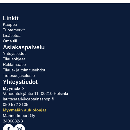
Linkit
Kauppa
Tuotemerkit
Lisätietoa
Oma tili
Asiakaspalvelu
Yhteystiedot
Tilausohjeet
Reklamaatio
Tilaus- ja toimitusehdot
Tietosuojaseloste
Yhteystiedot
Myymälä
Veneentekijäntie 11, 00210 Helsinki
lauttasaari@captainsshop.fi
050 572 2105
Myymälän aukioloajat
Marine Import Oy
3496682-3