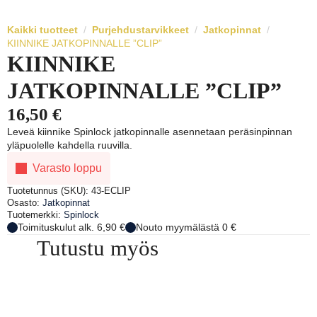
Kaikki tuotteet
Purjehdustarvikkeet
Jatkopinnat
KIINNIKE JATKOPINNALLE ”CLIP”
KIINNIKE
JATKOPINNALLE ”CLIP”
16,50
€
Leveä kiinnike Spinlock jatkopinnalle asennetaan peräsinpinnan
yläpuolelle kahdella ruuvilla.
Varasto loppu
Tuotetunnus (SKU):
43-ECLIP
Osasto:
Jatkopinnat
Tuotemerkki:
Spinlock
Toimituskulut alk. 6,90 €
Nouto myymälästä 0 €
Tutustu myös