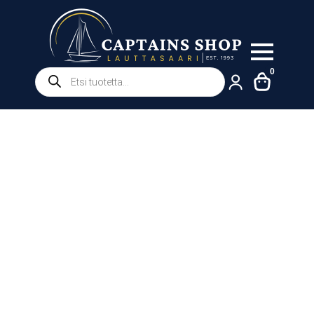
Products
0
search