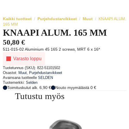
Kaikki tuotteet
Purjehdustarvikkeet
Muut
KNAAPI ALUM.
165 MM
KNAAPI ALUM. 165 MM
50,80
€
511-015-02 Aluminium 45 165 2 screws, MRT 6 x 16*
Varasto loppu
Tuotetunnus (SKU):
822-51101502
Osastot:
Muut
,
Purjehdustarvikkeet
Avainsana tuotteelle
SELDEN
Tuotemerkki:
Selden
Toimituskulut alk. 6,90 €
Nouto myymälästä 0 €
Tutustu myös