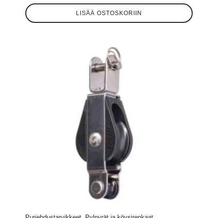
LISÄÄ OSTOSKORIIN
Purjehdustarvikkeet, Pylpyrät ja köysirenkaat