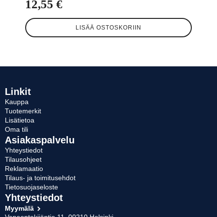
12,55
€
LISÄÄ OSTOSKORIIN
Linkit
Kauppa
Tuotemerkit
Lisätietoa
Oma tili
Asiakaspalvelu
Yhteystiedot
Tilausohjeet
Reklamaatio
Tilaus- ja toimitusehdot
Tietosuojaseloste
Yhteystiedot
Myymälä
Veneentekijäntie 11, 00210 Helsinki