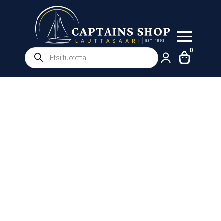
Products
0
search