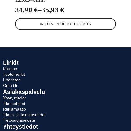
34,90
€
–
35,93
€
Hintaluokka:
Tällä
34,90 €
VALITSE VAIHTOEHDOISTA
tuotteella
-
on
useampi
35,93 €
muunnelma.
Voit
tehdä
valinnat
Linkit
tuotteen
Kauppa
sivulla.
Tuotemerkit
Lisätietoa
Oma tili
Asiakaspalvelu
Yhteystiedot
Tilausohjeet
Reklamaatio
Tilaus- ja toimitusehdot
Tietosuojaseloste
Yhteystiedot