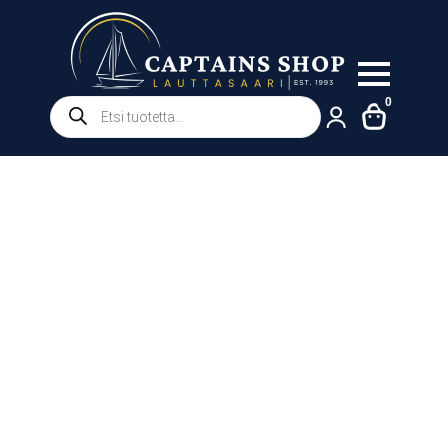
Products
0
search