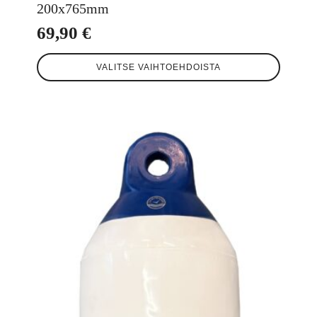
200x765mm
69,90
€
Tällä
VALITSE VAIHTOEHDOISTA
tuotteella
on
useampi
muunnelma.
Voit
tehdä
valinnat
tuotteen
sivulla.