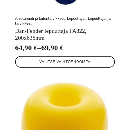
Ankkurointi ja laituritarvikkeet, Lepuuttajat, Lepuuttajat ja
tarvikkeet
Dan-Fender lepuuttaja FA822,
200x635mm
64,90
€
–
69,90
€
Hintaluokka:
Tällä
64,90 €
VALITSE VAIHTOEHDOISTA
tuotteella
-
on
useampi
69,90 €
muunnelma.
Voit
tehdä
valinnat
tuotteen
sivulla.