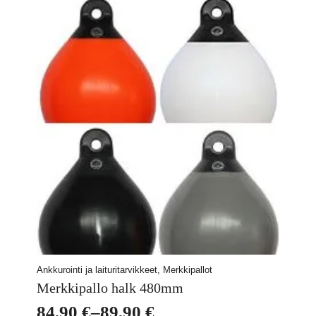
Ankkurointi ja laituritarvikkeet, Merkkipallot
Merkkipallo halk 480mm
84,90
€
–
89,90
€