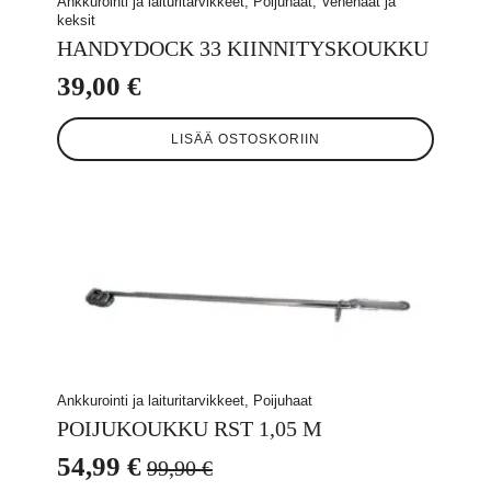
Ankkurointi ja laituritarvikkeet, Poijuhaat, Venehaat ja
keksit
HANDYDOCK 33 KIINNITYSKOUKKU
39,00
€
LISÄÄ OSTOSKORIIN
Ankkurointi ja laituritarvikkeet, Poijuhaat
POIJUKOUKKU RST 1,05 M
54,99
€
99,90
€
Alkuperäinen
Nykyinen