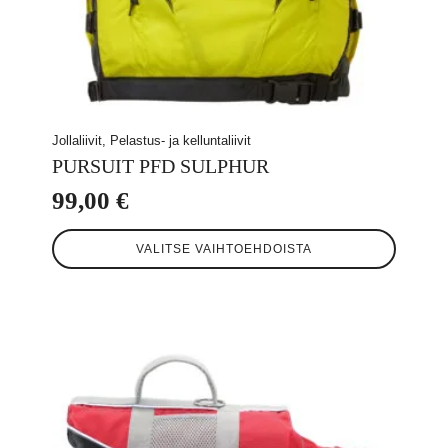
Jollaliivit, Pelastus- ja kelluntaliivit
PURSUIT PFD SULPHUR
99,00
€
Tällä
VALITSE VAIHTOEHDOISTA
tuotteella
on
useampi
muunnelma.
Voit
tehdä
valinnat
tuotteen
sivulla.