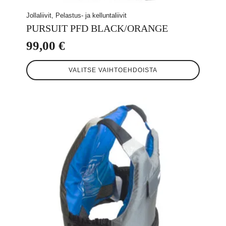
Jollaliivit, Pelastus- ja kelluntaliivit
PURSUIT PFD BLACK/ORANGE
99,00
€
Tällä
VALITSE VAIHTOEHDOISTA
tuotteella
on
useampi
muunnelma.
Voit
tehdä
valinnat
tuotteen
sivulla.