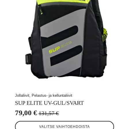
Jollaliivit, Pelastus- ja kelluntaliivit
SUP ELITE UV-GUL/SVART
79,00
€
131,57
€
Alkuperäinen
Nykyinen
Tällä
hinta
hinta
VALITSE VAIHTOEHDOISTA
tuotteella