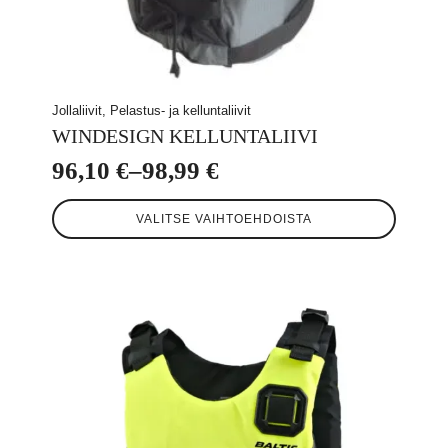
Jollaliivit, Pelastus- ja kelluntaliivit
WINDESIGN KELLUNTALIIVI
96,10
€
–
98,99
€
Hintaluokka:
Tällä
96,10 €
VALITSE VAIHTOEHDOISTA
tuotteella
-
on
useampi
98,99 €
muunnelma.
Voit
tehdä
valinnat
tuotteen
sivulla.