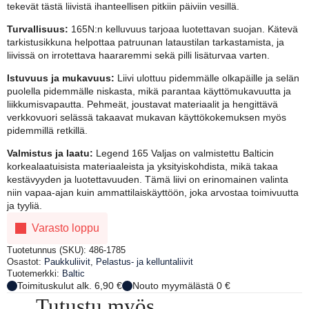
tekevät tästä liivistä ihanteellisen pitkiin päiviin vesillä.
Turvallisuus:
165N:n kelluvuus tarjoaa luotettavan suojan. Kätevä
tarkistusikkuna helpottaa patruunan lataustilan tarkastamista, ja
liivissä on irrotettava haararemmi sekä pilli lisäturvaa varten.
Istuvuus ja mukavuus:
Liivi ulottuu pidemmälle olkapäille ja selän
puolella pidemmälle niskasta, mikä parantaa käyttömukavuutta ja
liikkumisvapautta. Pehmeät, joustavat materiaalit ja hengittävä
verkkovuori selässä takaavat mukavan käyttökokemuksen myös
pidemmillä retkillä.
Valmistus ja laatu:
Legend 165 Valjas on valmistettu Balticin
korkealaatuisista materiaaleista ja yksityiskohdista, mikä takaa
kestävyyden ja luotettavuuden. Tämä liivi on erinomainen valinta
niin vapaa-ajan kuin ammattilaiskäyttöön, joka arvostaa toimivuutta
ja tyyliä.
Varasto loppu
Tuotetunnus (SKU):
486-1785
Osastot:
Paukkuliivit
,
Pelastus- ja kelluntaliivit
Tuotemerkki:
Baltic
Toimituskulut alk. 6,90 €
Nouto myymälästä 0 €
Tutustu myös