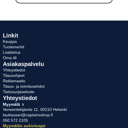
oli:
on:
on
useampi
131,57 €.
79,00 €.
muunnelma.
Voit
tehdä
valinnat
Linkit
tuotteen
Kauppa
sivulla.
Tuotemerkit
Lisätietoa
Oma tili
Asiakaspalvelu
Yhteystiedot
Tilausohjeet
Reklamaatio
Tilaus- ja toimitusehdot
Tietosuojaseloste
Yhteystiedot
Myymälä
Veneentekijäntie 11, 00210 Helsinki
lauttasaari@captainsshop.fi
050 572 2105
Myymälän aukioloajat