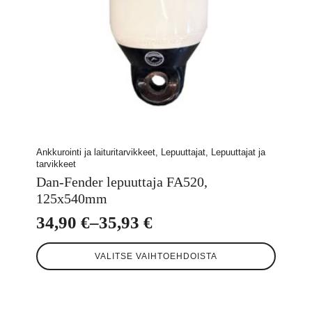
Ankkurointi ja laituritarvikkeet, Lepuuttajat, Lepuuttajat ja
tarvikkeet
Dan-Fender lepuuttaja FA520,
125x540mm
34,90
€
–
35,93
€
Hintaluokka:
Tällä
34,90 €
VALITSE VAIHTOEHDOISTA
tuotteella
-
on
useampi
35,93 €
muunnelma.