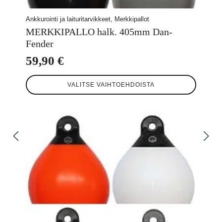
Ankkurointi ja laituritarvikkeet, Merkkipallot
MERKKIPALLO halk. 405mm Dan-
Fender
59,90
€
Tällä
VALITSE VAIHTOEHDOISTA
tuotteella
on
useampi
muunnelma.
Voit
tehdä
valinnat
tuotteen
sivulla.