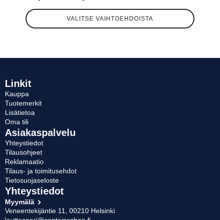
Hintaluokka:
Tällä
64,90 €
VALITSE VAIHTOEHDOISTA
tuotteella
-
on
useampi
69,90 €
muunnelma.
Voit
tehdä
valinnat
Linkit
tuotteen
Kauppa
sivulla.
Tuotemerkit
Lisätietoa
Oma tili
Asiakaspalvelu
Yhteystiedot
Tilausohjeet
Reklamaatio
Tilaus- ja toimitusehdot
Tietosuojaseloste
Yhteystiedot
Myymälä
Veneentekijäntie 11, 00210 Helsinki
lauttasaari@captainsshop.fi