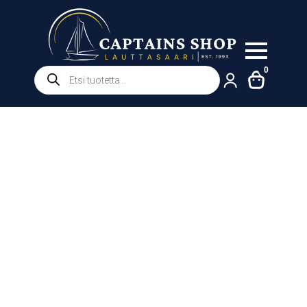
Products
0
search