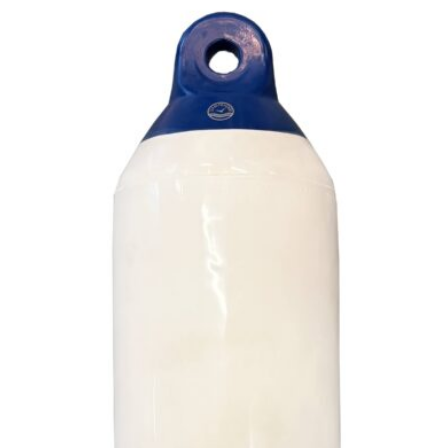
Voit
tehdä
valinnat
tuotteen
sivulla.