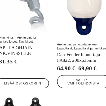
kkurivinssit, Ankkurointi ja
turitarvikkeet, Tarvikkeet
Ankkurointi ja laituritarvikkeet,
APULA OHJAIN
Lepuuttajat, Lepuuttajat ja tarvikkee
NK.VINSSILLE
Dan-Fender lepuuttaja
FA822, 200x635mm
31,35
€
64,90
€
–
69,90
€
Hintaluokka:
Tällä
64,90 €
VALITSE
tuotteella
LISÄÄ OSTOSKORIIN
VAIHTOEHDOISTA
-
on
useampi
69,90 €
muunnelma.
Voit
tehdä