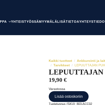
PPA
YHTEISTYÖSSÄ
MYYMÄLÄ
LISÄTIETOA
YHTEYSTIEDO
Kaikki tuotteet
Ankkurointi ja lai
Tarvikkeet
LEPUUTTAJAN PUH
LEPUUTTAJAN
19,90
€
Varastossa
Lisää ostoskoriin
Tuotetunnus (SKU):
803-ACC02