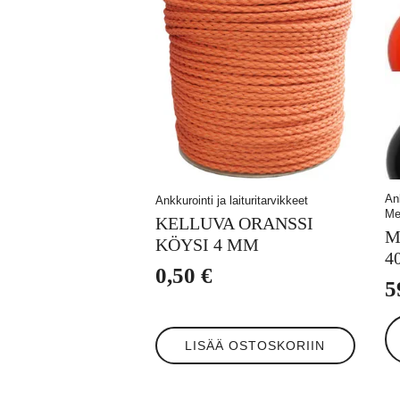
Ank
Ankkurointi ja laituritarvikkeet
Me
KELLUVA ORANSSI
M
KÖYSI 4 MM
4
0,50
€
5
Tä
tuo
LISÄÄ OSTOSKORIIN
on
us
mu