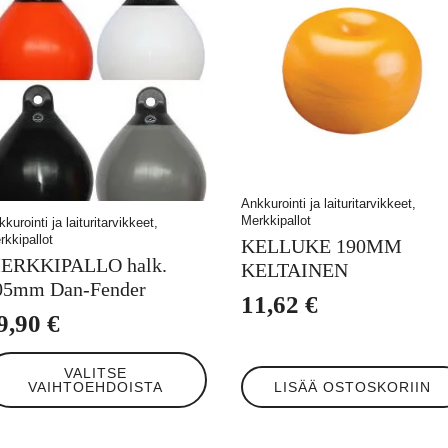
valinnat
tuotteen
sivulla.
Ankkurointi ja laituritarvikkeet,
Merkkipallot
kurointi ja laituritarvikkeet,
rkkipallot
KELLUKE 190MM
ERKKIPALLO halk.
KELTAINEN
05mm Dan-Fender
11,62
€
9,90
€
llä
VALITSE
tteella
VAIHTOEHDOISTA
LISÄÄ OSTOSKORIIN
eampi
unnelma.