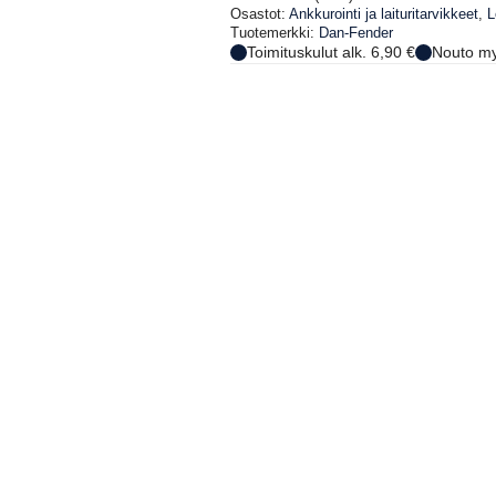
Osastot:
Ankkurointi ja laituritarvikkeet
,
L
Tuotemerkki:
Dan-Fender
Toimituskulut alk. 6,90 €
Nouto my