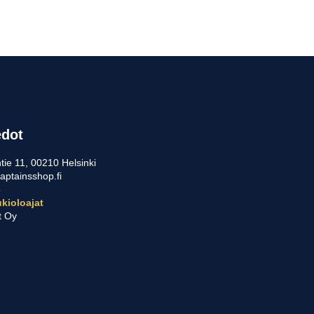
edot
tie 11, 00210 Helsinki
aptainsshop.fi
5
kioloajat
t Oy