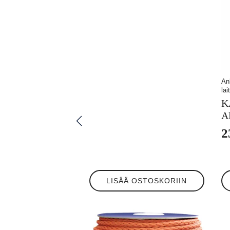
An
lai
K
A
2
LISÄÄ OSTOSKORIIN