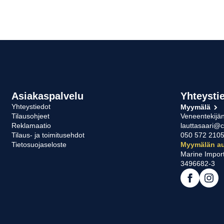
t
hdä
linnat
otteen
ulla.
Asiakaspalvelu
Yhteysti
Yhteystiedot
Myymälä
Tilausohjeet
Veneentekijän
Reklamaatio
lauttasaari@c
Tilaus- ja toimitusehdot
050 572 210
Tietosuojaseloste
Myymälän au
Marine Impor
3496682-3