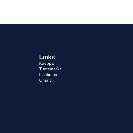
Voi
te
va
tu
siv
Linkit
Kauppa
Tuotemerkit
Lisätietoa
Oma tili