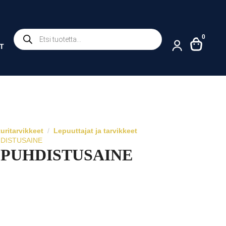
Products
0
search
T
turitarvikkeet
Lepuuttajat ja tarvikkeet
DISTUSAINE
 PUHDISTUSAINE