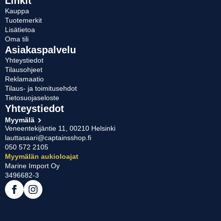
Linkit
Kauppa
Tuotemerkit
Lisätietoa
Oma tili
Asiakaspalvelu
Yhteystiedot
Tilausohjeet
Reklamaatio
Tilaus- ja toimitusehdot
Tietosuojaseloste
Yhteystiedot
Myymälä
Veneentekijäntie 11, 00210 Helsinki
lauttasaari@captainsshop.fi
050 572 2105
Myymälän aukioloajat
Marine Import Oy
3496682-3