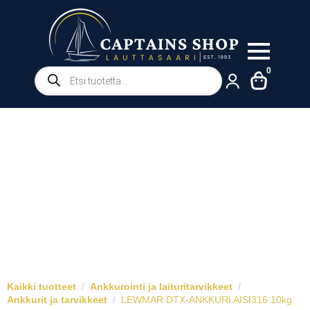
Products
0
search
Kaikki tuotteet
Ankkurointi ja laituritarvikkeet
Ankkurit ja tarvikkeet
LEWMAR DTX-ANKKURI AISI316 10kg