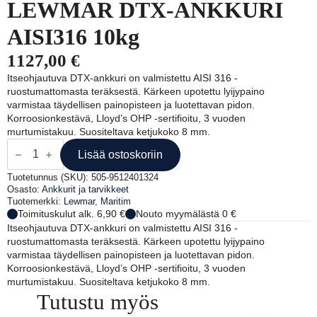
LEWMAR DTX-ANKKURI
AISI316 10kg
1127,00
€
Itseohjautuva DTX-ankkuri on valmistettu AISI 316 -
ruostumattomasta teräksestä. Kärkeen upotettu lyijypaino
varmistaa täydellisen painopisteen ja luotettavan pidon.
Korroosionkestävä, Lloyd’s OHP -sertifioitu, 3 vuoden
murtumistakuu. Suositeltava ketjukoko 8 mm.
LEWMAR
DTX-
Lisää ostoskoriin
ANKKURI
AISI316
Tuotetunnus (SKU):
505-9512401324
10kg
Osasto:
Ankkurit ja tarvikkeet
määrä
Tuotemerkki:
Lewmar
,
Maritim
Toimituskulut alk. 6,90 €
Nouto myymälästä 0 €
Itseohjautuva DTX-ankkuri on valmistettu AISI 316 -
ruostumattomasta teräksestä. Kärkeen upotettu lyijypaino
varmistaa täydellisen painopisteen ja luotettavan pidon.
Korroosionkestävä, Lloyd’s OHP -sertifioitu, 3 vuoden
murtumistakuu. Suositeltava ketjukoko 8 mm.
Tutustu myös