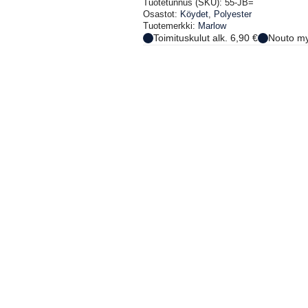
PRE-
Tuotetunnus (SKU):
55-JB=
STRETCHED
Osastot:
Köydet
,
Polyester
määrä
Tuotemerkki:
Marlow
Toimituskulut alk. 6,90 €
Nouto my