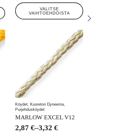
1,19 €
Tällä
VALITSE
tuotteella
VAIHTOEHDOISTA
-
on
useampi
1,58 €
muunnelma.
Voit
tehdä
valinnat
tuotteen
sivulla.
Köydet, Kuoreton Dyneema,
Purjehdusköydet
MARLOW EXCEL V12
2,87
€
–
3,32
€
Hintaluokka: