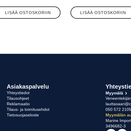
LISÄÄ OSTOSKORIIN
LISÄÄ OSTOSKORIIN
Asiakaspalvelu
Yhteysti
Yhteystiedot
Myymälä
Tilausohjeet
Veneentekijän
Reklamaatio
lauttasaari@c
Tilaus- ja toimitusehdot
050 572 210
Tietosuojaseloste
Myymälän au
Marine Impor
3496682-3