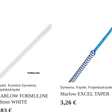
ydet, Kuoreton Dyneema,
Dyneema, Köydet, Purjehdusköyde
rjehdusköydet
Marlow EXCEL TAPER
ARLOW FORMULINE
3,26
€
.8mm WHITE
,83
€