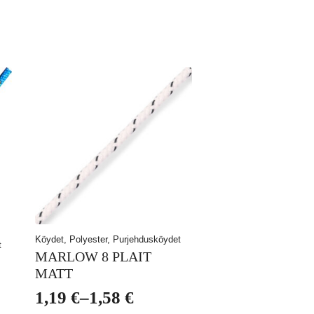
Köydet, Polyester, Purjehdusköydet
t
MARLOW 8 PLAIT
MATT
1,19
€
–
1,58
€
Hintaluokka: