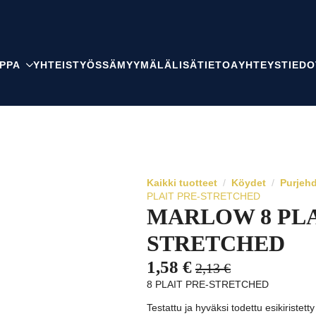
PPA
YHTEISTYÖSSÄ
MYYMÄLÄ
LISÄTIETOA
YHTEYSTIEDO
Kaikki tuotteet
Köydet
Purjeh
PLAIT PRE-STRETCHED
MARLOW 8 PLA
STRETCHED
1,58
€
2,13
€
Alkuperäinen
Nykyinen
8 PLAIT PRE-STRETCHED
hinta
hinta
Testattu ja hyväksi todettu esikiristett