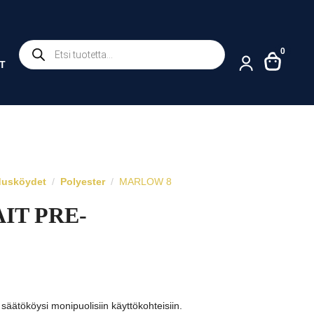
Products
0
search
T
dusköydet
Polyester
MARLOW 8
IT PRE-
y säätököysi monipuolisiin käyttökohteisiin.