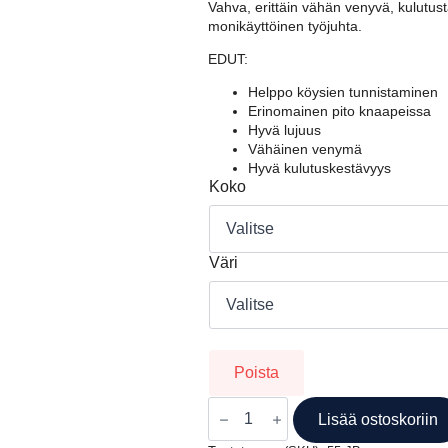
oli:
on:
Vahva, erittäin vähän venyvä, kulutust
monikäyttöinen työjuhta.
2,13 €.
1,58 €.
EDUT:
Helppo köysien tunnistaminen
Erinomainen pito knaapeissa
Hyvä lujuus
Vähäinen venymä
Hyvä kulutuskestävyys
Koko
Väri
Poista
MARLOW
8
Lisää ostoskoriin
PLAIT