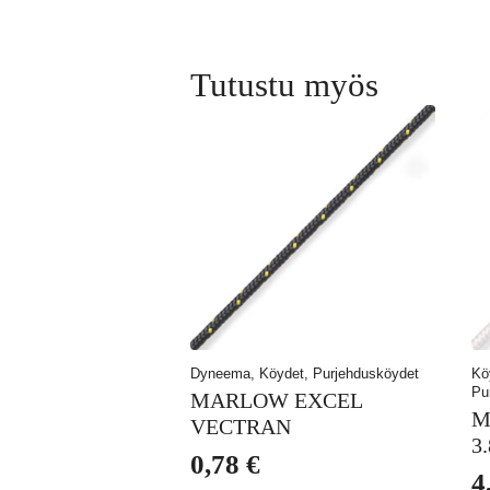
Tutustu myös
Dyneema, Köydet, Purjehdusköydet
Kö
Pu
MARLOW EXCEL
M
VECTRAN
3
0,78
€
4