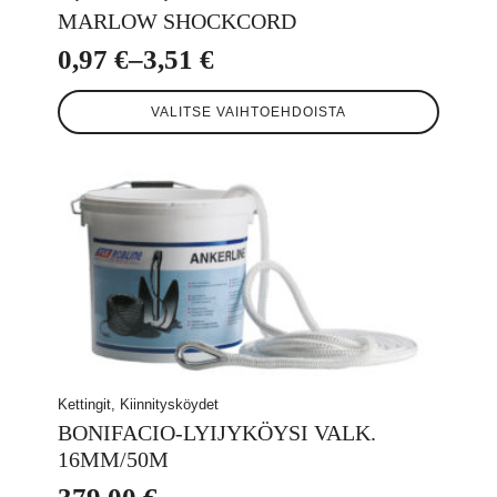
MARLOW SHOCKCORD
0,97
€
–
3,51
€
Hintaluokka:
Tällä
0,97 €
VALITSE VAIHTOEHDOISTA
tuotteella
-
on
useampi
3,51 €
muunnelma.
Voit
tehdä
valinnat
tuotteen
sivulla.
Kettingit, Kiinnitysköydet
BONIFACIO-LYIJYKÖYSI VALK.
16MM/50M