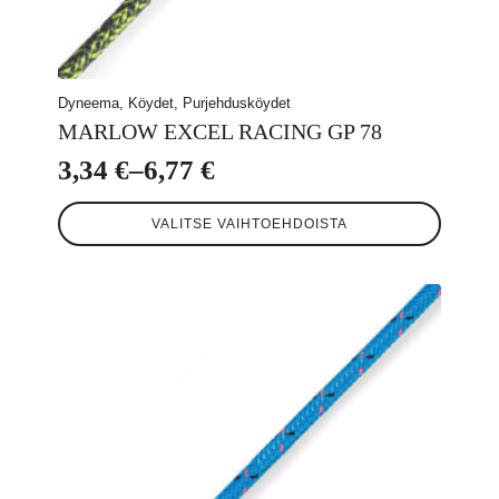
Dyneema, Köydet, Purjehdusköydet
MARLOW EXCEL RACING GP 78
3,34
€
–
6,77
€
Hintaluokka:
Tällä
3,34 €
VALITSE VAIHTOEHDOISTA
tuotteella
-
on
useampi
6,77 €
muunnelma.
Voit
tehdä
valinnat
tuotteen
sivulla.