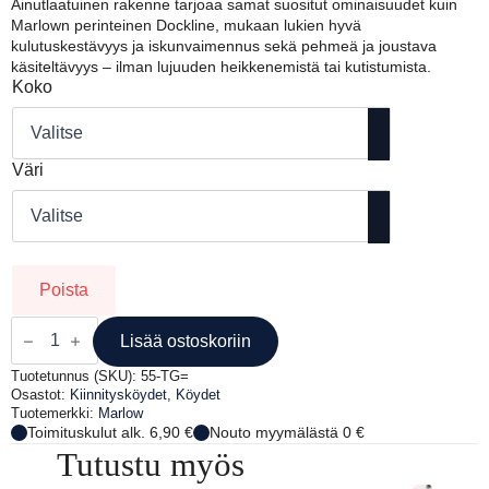
Ainutlaatuinen rakenne tarjoaa samat suositut ominaisuudet kuin
Marlown perinteinen Dockline, mukaan lukien hyvä
kulutuskestävyys ja iskunvaimennus sekä pehmeä ja joustava
käsiteltävyys – ilman lujuuden heikkenemistä tai kutistumista.
Koko
Väri
Poista
MARLOW
BLUE
Lisää ostoskoriin
OCEAN
DOCKLINE
Tuotetunnus (SKU):
55-TG=
määrä
Osastot:
Kiinnitysköydet
,
Köydet
Tuotemerkki:
Marlow
Toimituskulut alk. 6,90 €
Nouto myymälästä 0 €
Tutustu myös