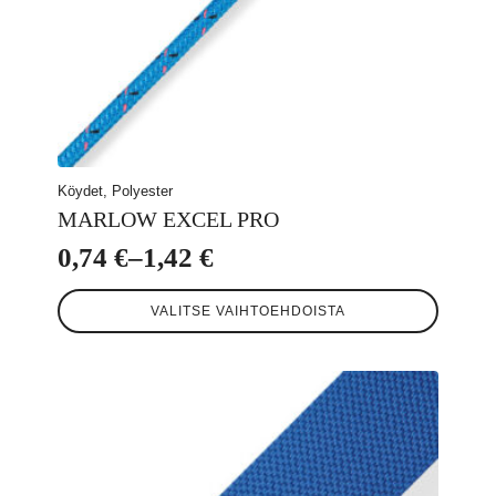
Köydet, Polyester
MARLOW EXCEL PRO
0,74
€
–
1,42
€
Hintaluokka:
Tällä
0,74 €
VALITSE VAIHTOEHDOISTA
tuotteella
-
on
useampi
1,42 €
muunnelma.
Voit
tehdä
valinnat
tuotteen
sivulla.