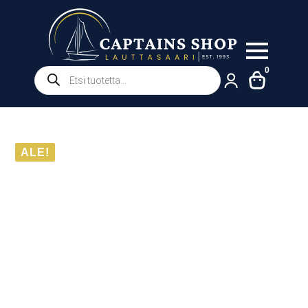
Products
0
search
ALE!