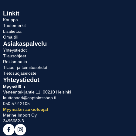
Linkit
Kauppa
Tuotemerkit
Lisätietoa
Oma tili
Asiakaspalvelu
Yhteystiedot
Tilausohjeet
Reklamaatio
Tilaus- ja toimitusehdot
Tietosuojaseloste
Yhteystiedot
Myymälä
Veneentekijäntie 11, 00210 Helsinki
lauttasaari@captainsshop.fi
050 572 2105
Myymälän aukioloajat
Marine Import Oy
3496682-3