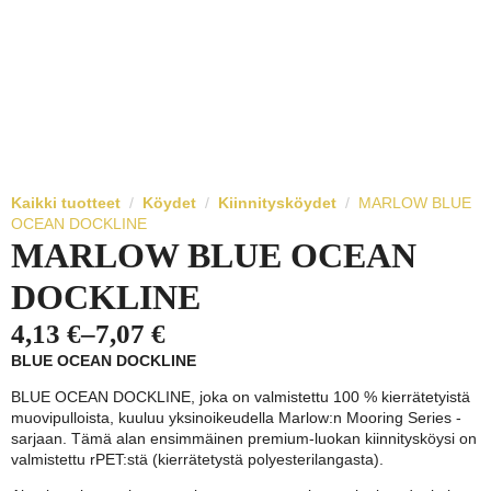
Kaikki tuotteet
Köydet
Kiinnitysköydet
MARLOW BLUE
OCEAN DOCKLINE
MARLOW BLUE OCEAN
DOCKLINE
4,13
€
–
7,07
€
Hintaluokka:
BLUE OCEAN DOCKLINE
4,13 €
BLUE OCEAN DOCKLINE, joka on valmistettu 100 % kierrätetyistä
-
muovipulloista, kuuluu yksinoikeudella
Marlow
:n Mooring Series -
sarjaan. Tämä alan ensimmäinen premium-luokan kiinnitysköysi on
7,07 €
valmistettu rPET:stä (kierrätetystä polyesterilangasta).