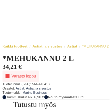
Kaikki tuotteet
Astiat ja sisustus
Astiat
*MEHUKANNU 2
L
*MEHUKANNU 2 L
34,21
€
Varasto loppu
Tuotetunnus (SKU):
564-A16413
Osastot:
Astiat
,
Astiat ja sisustus
Tuotemerkki:
Marine Business
Toimituskulut alk. 6,90 €
Nouto myymälästä 0 €
Tutustu myös