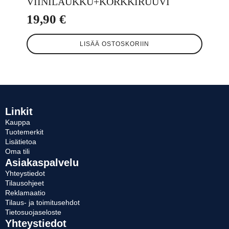
VIINILAUKKU+KORKKIRUUVI
19,90
€
LISÄÄ OSTOSKORIIN
Linkit
Kauppa
Tuotemerkit
Lisätietoa
Oma tili
Asiakaspalvelu
Yhteystiedot
Tilausohjeet
Reklamaatio
Tilaus- ja toimitusehdot
Tietosuojaseloste
Yhteystiedot