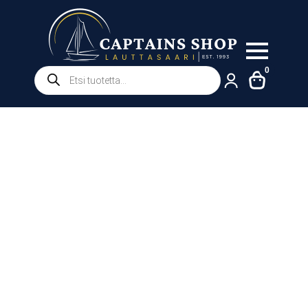
Products
0
search