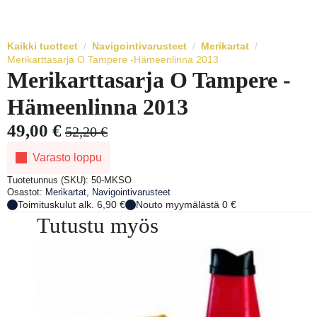
Kaikki tuotteet
Navigointivarusteet
Merikartat
Merikarttasarja O Tampere -Hämeenlinna 2013
Merikarttasarja O Tampere -
Hämeenlinna 2013
49,00
€
52,20
€
Alkuperäinen
Nykyinen
Varasto loppu
hinta
hinta
oli:
on:
Tuotetunnus (SKU):
50-MKSO
Osastot:
Merikartat
,
Navigointivarusteet
52,20 €.
49,00 €.
Toimituskulut alk. 6,90 €
Nouto myymälästä 0 €
Tutustu myös