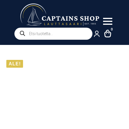
Products
0
search
ALE!