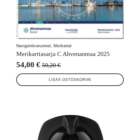
Navigointivarusteet, Merikartat
Merikarttasarja C Ahvenanmaa 2025
54,00
€
59,20
€
Alkuperäinen
Nykyinen
hinta
hinta
LISÄÄ OSTOSKORIIN
oli:
on:
59,20 €.
54,00 €.