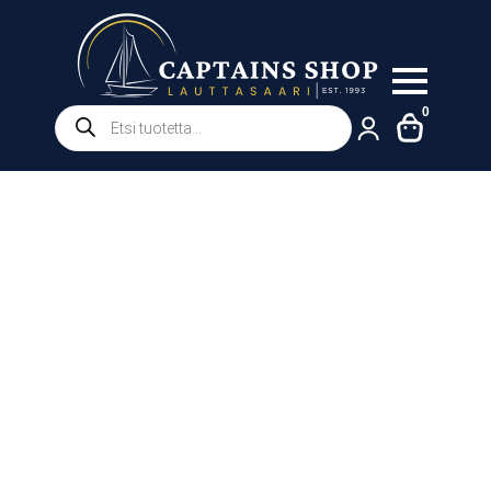
Products
0
search