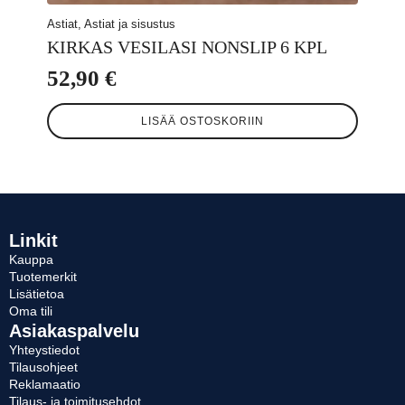
Astiat, Astiat ja sisustus
KIRKAS VESILASI NONSLIP 6 KPL
52,90
€
LISÄÄ OSTOSKORIIN
Linkit
Kauppa
Tuotemerkit
Lisätietoa
Oma tili
Asiakaspalvelu
Yhteystiedot
Tilausohjeet
Reklamaatio
Tilaus- ja toimitusehdot