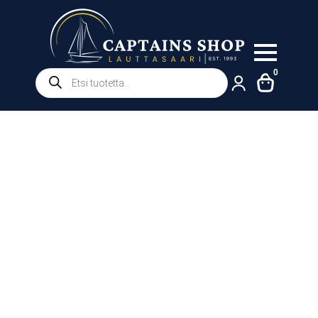
Products
0
search