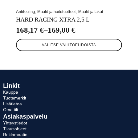
Antifouling, Maalit ja hoitotuotteet, Maalit ja lakat
HARD RACING XTRA 2,5 L
168,17
€
–
169,00
€
Hintaluokka:
Tällä
168,17 €
VALITSE VAIHTOEHDOISTA
tuotteella
-
on
useampi
169,00 €
muunnelma.
Voit
tehdä
valinnat
Linkit
tuotteen
Kauppa
sivulla.
Tuotemerkit
Lisätietoa
Oma tili
Asiakaspalvelu
Yhteystiedot
Tilausohjeet
Reklamaatio