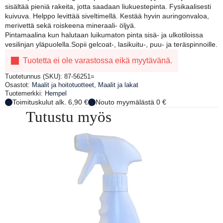
sisältää pieniä rakeita, jotta saadaan liukuestepinta. Fysikaalisesti
kuivuva. Helppo levittää siveltimellä. Kestää hyvin auringonvaloa,
merivettä sekä roiskeena mineraali- öljyä.
Pintamaalina kun halutaan luikumaton pinta sisä- ja ulkotiloissa
vesilinjan yläpuolella.Sopii gelcoat-, lasikuitu-, puu- ja teräspinnoille.
Tuotetta ei ole varastossa eikä myytävänä.
Tuotetunnus (SKU):
87-56251=
Osastot:
Maalit ja hoitotuotteet
,
Maalit ja lakat
Tuotemerkki:
Hempel
Toimituskulut alk. 6,90 €
Nouto myymälästä 0 €
Tutustu myös