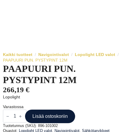
Kaikki tuotteet
Navigointivalot
Lopolight LED valot
PAAPUURI PUN. PYSTYPINT 12M
PAAPUURI PUN.
PYSTYPINT 12M
266,19
€
Lopolight
Varastossa
PAAPUURI
PUN.
Lisää ostoskoriin
PYSTYPINT
12M
Tuotetunnus (SKU):
896-101002
määrä
Osastot:
Lopolight LED valot
,
Navigointivalot
,
Sähkötarvikkeet