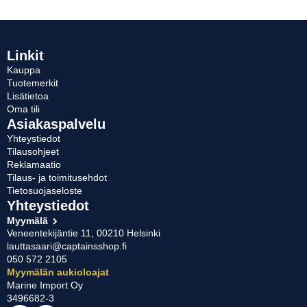
Linkit
Kauppa
Tuotemerkit
Lisätietoa
Oma tili
Asiakaspalvelu
Yhteystiedot
Tilausohjeet
Reklamaatio
Tilaus- ja toimitusehdot
Tietosuojaseloste
Yhteystiedot
Myymälä
Veneentekijäntie 11, 00210 Helsinki
lauttasaari@captainsshop.fi
050 572 2105
Myymälän aukioloajat
Marine Import Oy
3496682-3