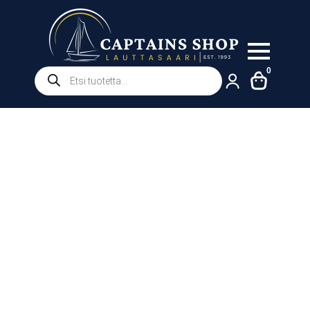
Products
0
search