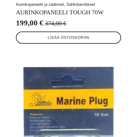
Aurinkopaneelit ja säätimet, Sähkötarvikkeet
AURINKOPANEELI TOUGH 70W
199,00
€
374,99
€
Alkuperäinen
Nykyinen
hinta
hinta
LISÄÄ OSTOSKORIIN
oli:
on:
374,99 €.
199,00 €.