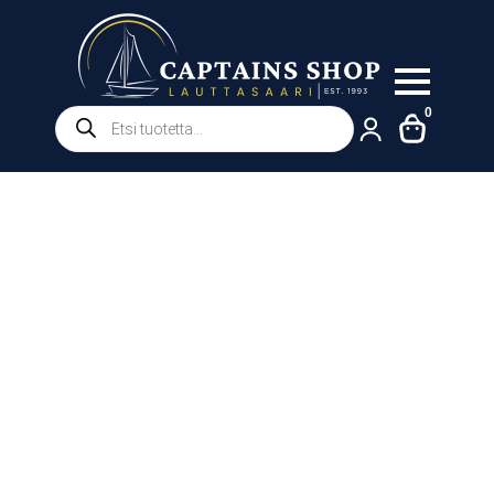
Products
0
search