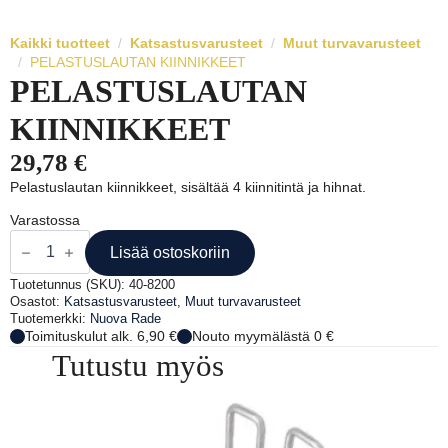
Kaikki tuotteet
Katsastusvarusteet
Muut turvavarusteet
PELASTUSLAUTAN KIINNIKKEET
PELASTUSLAUTAN
KIINNIKKEET
29,78
€
Pelastuslautan kiinnikkeet, sisältää 4 kiinnitintä ja hihnat.
Varastossa
PELASTUSLAUTAN
KIINNIKKEET
Lisää ostoskoriin
määrä
Tuotetunnus (SKU):
40-8200
Osastot:
Katsastusvarusteet
,
Muut turvavarusteet
Tuotemerkki:
Nuova Rade
Toimituskulut alk. 6,90 €
Nouto myymälästä 0 €
Tutustu myös