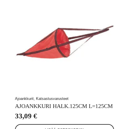
Voit
tehdä
valinnat
tuotteen
sivulla.
Ajoankkurit, Katsastusvarusteet
AJOANKKURI HALK.125CM L=125CM
33,09
€