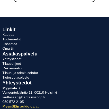
Linkit
Kauppa
Tuotemerkit
Lisätietoa
Oma tili
Asiakaspalvelu
Yhteystiedot
Tilausohjeet
Reklamaatio
Tilaus- ja toimitusehdot
Tietosuojaseloste
Yhteystiedot
Myymälä
Veneentekijäntie 11, 00210 Helsinki
lauttasaari@captainsshop.fi
050 572 2105
Myymälän aukioloajat