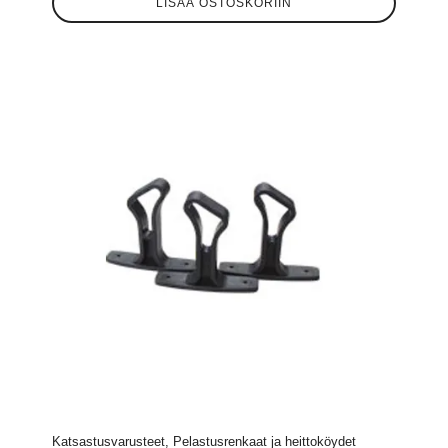
LISÄÄ OSTOSKORIIN
Katsastusvarusteet, Pelastusrenkaat ja heittoköydet