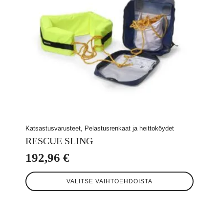
Katsastusvarusteet, Pelastusrenkaat ja heittoköydet
RESCUE SLING
192,96
€
Tällä
VALITSE VAIHTOEHDOISTA
tuotteella
on
useampi
muunnelma.