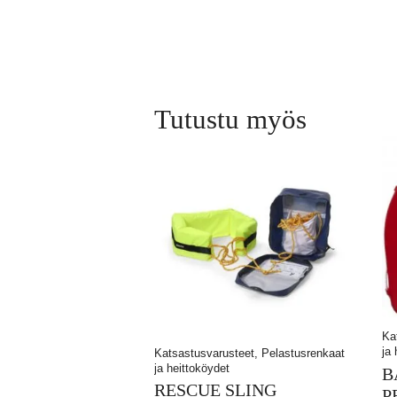
Tutustu myös
Ka
ja
Katsastusvarusteet, Pelastusrenkaat
ja heittoköydet
B
RESCUE SLING
P