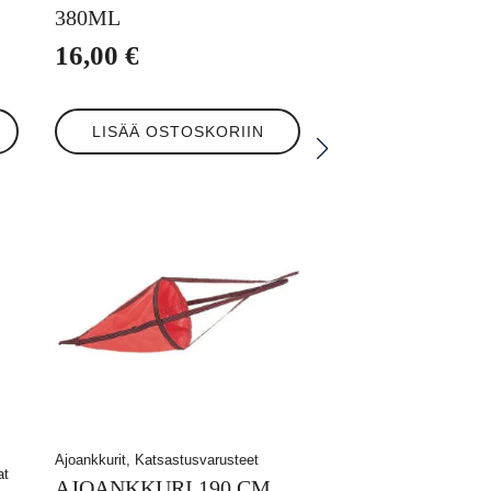
380ML
16,00
€
LISÄÄ OSTOSKORIIN
Ajoankkurit, Katsastusvarusteet
at
AJOANKKURI 190 CM