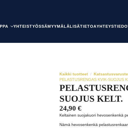
PPA
YHTEISTYÖSSÄ
MYYMÄLÄ
LISÄTIETOA
YHTEYSTIEDO
Kaikki tuotteet
Katsastusvaruste
PELASTUSRENGAS KVIK-SUOJUS K
PELASTUSREN
SUOJUS KELT.
24,90
€
Keltainen suojakuori hevosenkenkä pe
Nämä hevosenkenkä pelastusrenkaan s