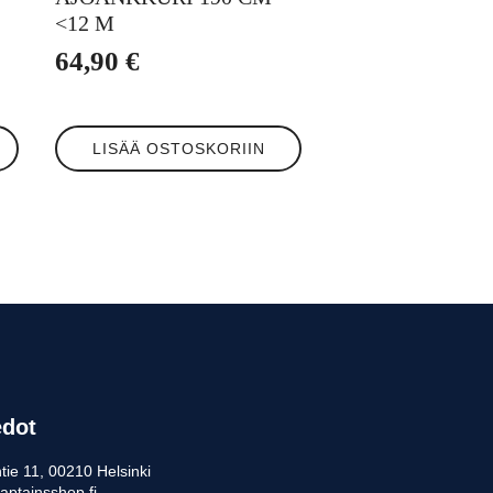
<12 M
64,90
€
LISÄÄ OSTOSKORIIN
edot
tie 11, 00210 Helsinki
aptainsshop.fi