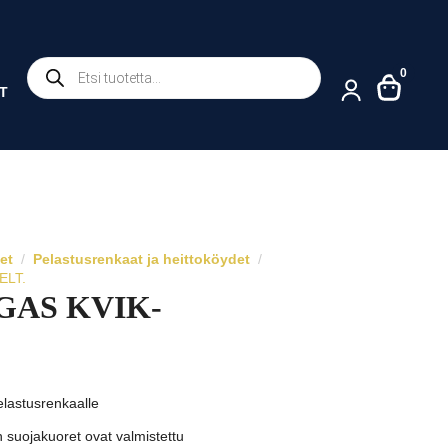
Products
0
search
T
et
Pelastusrenkaat ja heittoköydet
ELT.
GAS KVIK-
lastusrenkaalle
uojakuoret ovat valmistettu