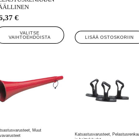
ÄÄLLINEN
6,37
€
llä
VALITSE
tteella
VAIHTOEHDOISTA
LISÄÄ OSTOSKORIIN
eampi
unnelma.
t
hdä
linnat
otteen
ulla.
tsastusvarusteet, Muut
Katsastusvarusteet, Pelastusrenka
rvavarusteet