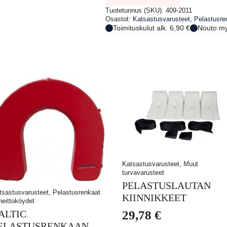
Tuotetunnus (SKU):
409-2011
Osastot:
Katsastusvarusteet
,
Pelastusren
Toimituskulut alk. 6,90 €
Nouto my
Katsastusvarusteet, Muut
turvavarusteet
PELASTUSLAUTAN
tsastusvarusteet, Pelastusrenkaat
KIINNIKKEET
 heittoköydet
ALTIC
29,78
€
ELASTUSRENKAAN