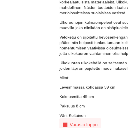
korkealaatuisista materiaaleist. Ulkoku
mahdollinen. Näiden tuotteiden laatu
meriolosuhteissa suolaisissa vesissä.
Ulkoreunojen kulmaompeleet ovat suoj
muovilla joka niinikään on sisäpiuole
Vetoketju on sijoitettu hevosenkengän 
pääse niin helposti tunkeutumaan kell
homehtumisen vaativissa olosuhteiss
jotta ulkokuoren vaihtaminen olisi he
Ulkokuoren ulkokehällä on seitsemän 
joiden läpi on pujotettu muovi hakasel
Mitat:
Leveimmässä kohdassa 59 cm
Kokeusmitta 49 cm
Paksuus 8 cm
Väri: Keltainen
Varasto loppu