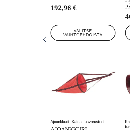
P
192,96
€
4
Tällä
Tä
VALITSE
tuotteella
tuo
VAIHTOEHDOISTA
on
on
useampi
us
muunnelma.
mu
Voit
Voi
tehdä
te
valinnat
va
tuotteen
tu
sivulla.
siv
Ajoankkurit, Katsastusvarusteet
Ka
tu
AJOANKKURI