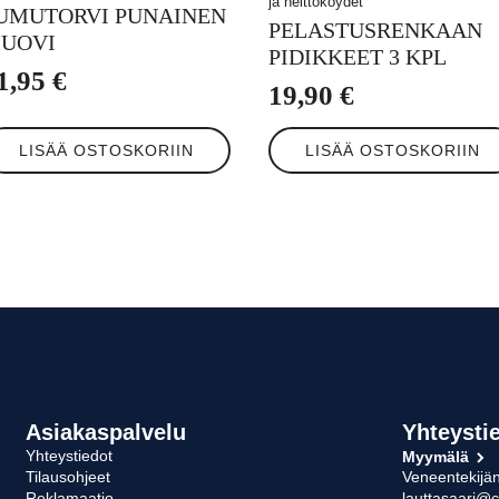
ja heittoköydet
UMUTORVI PUNAINEN
PELASTUSRENKAAN
UOVI
PIDIKKEET 3 KPL
1,95
€
19,90
€
LISÄÄ OSTOSKORIIN
LISÄÄ OSTOSKORIIN
Asiakaspalvelu
Yhteysti
Yhteystiedot
Myymälä
Tilausohjeet
Veneentekijän
Reklamaatio
lauttasaari@c