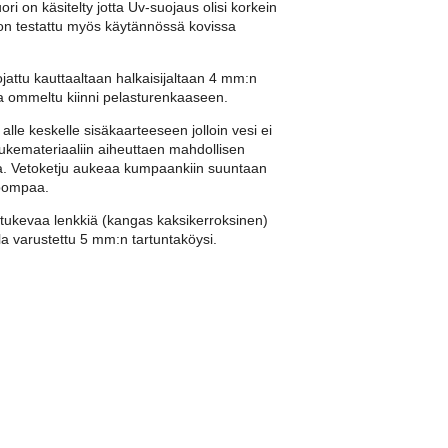
ori on käsitelty jotta Uv-suojaus olisi korkein
 on testattu myös käytännössä kovissa
attu kauttaaltaan halkaisijaltaan 4 mm:n
lta ommeltu kiinni pelasturenkaaseen.
alle keskelle sisäkaarteeseen jolloin vesi ei
ukemateriaaliin aiheuttaen mahdollisen
a. Vetoketju aukeaa kumpaankiin suuntaan
lpompaa.
tukevaa lenkkiä (kangas kaksikerroksinen)
la varustettu 5 mm:n tartuntaköysi.