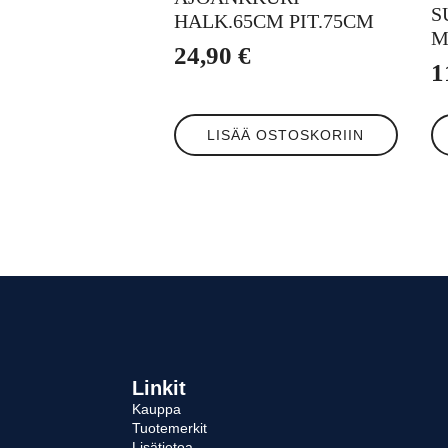
S
HALK.65CM PIT.75CM
M
24,90
€
1
LISÄÄ OSTOSKORIIN
Linkit
Kauppa
Tuotemerkit
Lisätietoa