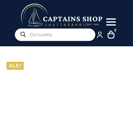
Products
0
search
ALE!