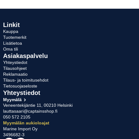
Linkit
Kauppa
Tuotemerkit
Lisätietoa
Oma tili
Asiakaspalvelu
Yhteystiedot
Tilausohjeet
Reklamaatio
Tilaus- ja toimitusehdot
Tietosuojaseloste
Yhteystiedot
Myymälä
Veneentekijäntie 11, 00210 Helsinki
lauttasaari@captainsshop.fi
050 572 2105
Myymälän aukioloajat
Marine Import Oy
3496682-3