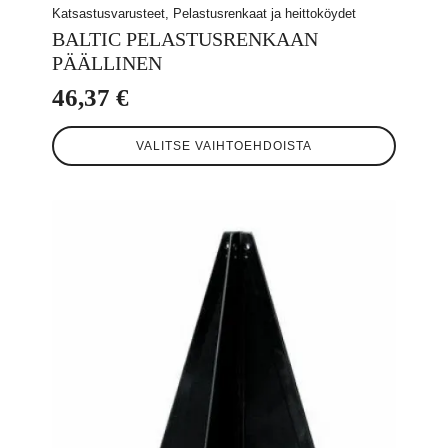
Katsastusvarusteet, Pelastusrenkaat ja heittoköydet
BALTIC PELASTUSRENKAAN
PÄÄLLINEN
46,37
€
Tällä
VALITSE VAIHTOEHDOISTA
tuotteella
on
useampi
muunnelma.
Voit
tehdä
valinnat
tuotteen
sivulla.