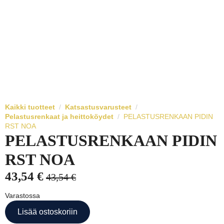
Kaikki tuotteet
Katsastusvarusteet
Pelastusrenkaat ja heittoköydet
PELASTUSRENKAAN PIDIN
RST NOA
PELASTUSRENKAAN PIDIN
RST NOA
43,54
€
43,54
€
Alkuperäinen
Nykyinen
hinta
hinta
Varastossa
oli:
on:
Lisää ostoskoriin