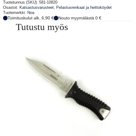
43,54 €.
43,54 €.
Tuotetunnus (SKU):
581-10820
Osastot:
Katsastusvarusteet
,
Pelastusrenkaat ja heittoköydet
Tuotemerkki:
Noa
Toimituskulut alk. 6,90 €
Nouto myymälästä 0 €
Tutustu myös