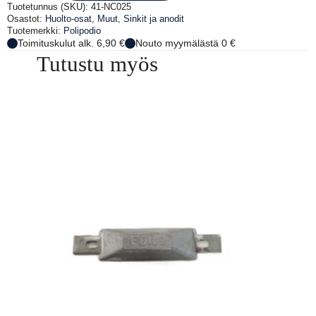
K=20
Tuotetunnus (SKU):
41-NC025
määrä
Osastot:
Huolto-osat
,
Muut
,
Sinkit ja anodit
Tuotemerkki:
Polipodio
Toimituskulut alk. 6,90 €
Nouto myymälästä 0 €
Tutustu myös