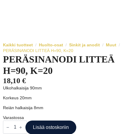
Kaikki tuotteet
Huolto-osat
Sinkit ja anodit
Muut
PERÄSINANODI LITTEÄ H=90, K=20
PERÄSINANODI LITTEÄ
H=90, K=20
18,10
€
Ulkohalkaisija 90mm
Korkeus 20mm
Reiän halkaisija 8mm
Varastossa
PERÄSINANODI
LITTEÄ
Lisää ostoskoriin
H=90,