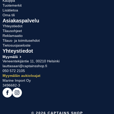
Kauppa
Tuotemerkit
Lisätietoa
Oma tili
Asiakaspalvelu
Yhteystiedot
Tilausohjeet
Reklamaatio
Tilaus- ja toimitusehdot
Tietosuojaseloste
Yhteystiedot
Myymälä
Veneentekijäntie 11, 00210 Helsinki
lauttasaari@captainsshop.fi
050 572 2105
Myymälän aukioloajat
Marine Import Oy
3496682-3
© 2026 CAPTAINS SHOP