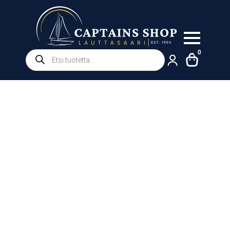
Products
0
search