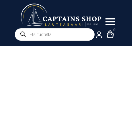
Products
0
search