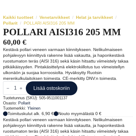
Kaikki tuotteet
Venetarvikkeet
Helat ja tarvikkeet
Pollarit
POLLARI AISI316 205 MM
POLLARI AISI316 205 MM
60,00
€
Kestävä pollari veneen varmaan kiinnitykseen. Nelikulmaiseen
pohjalevyyn kiinnittyvä rakenne lisää vakautta, ja haponkestävä
ruostumaton teräs (AISI 316) sekä käsin hitsattu viimeistely takaa
pitkäikäisyyden. Pintakäsittelynä elektrokiillotus tuo viimeistellyn
ulkonäön ja suojaa korroosiolta. Hyväksytty Ruotsin
merenkulkulaitoksen toimesta. CE-merkitty DNV:n toimesta.
POLLARI
AISI316
Lisää ostoskoriin
205
MM
Tuotetunnus (SKU):
505-9511001137
määrä
Osasto:
Pollarit
Tuotemerkki:
Yleinen
Toimituskulut alk. 6,90 €
Nouto myymälästä 0 €
Kestävä pollari veneen varmaan kiinnitykseen. Nelikulmaiseen
pohjalevyyn kiinnittyvä rakenne lisää vakautta, ja haponkestävä
ruostumaton teräs (AISI 316) sekä käsin hitsattu viimeistely takaa