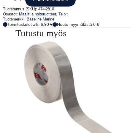
X4,5M
VALK.
Tuotetunnus (SKU):
474-2810
määrä
Osastot:
Maalit ja hoitotuotteet
,
Teipit
Tuotemerkki:
Baseline Marine
Toimituskulut alk. 6,90 €
Nouto myymälästä 0 €
Tutustu myös