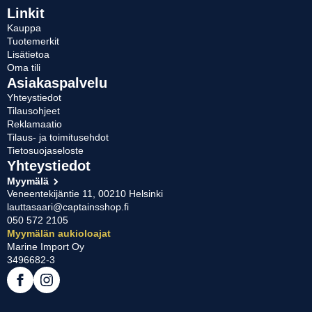
Linkit
Kauppa
Tuotemerkit
Lisätietoa
Oma tili
Asiakaspalvelu
Yhteystiedot
Tilausohjeet
Reklamaatio
Tilaus- ja toimitusehdot
Tietosuojaseloste
Yhteystiedot
Myymälä
Veneentekijäntie 11, 00210 Helsinki
lauttasaari@captainsshop.fi
050 572 2105
Myymälän aukioloajat
Marine Import Oy
3496682-3