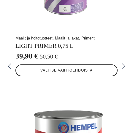
Maalit ja hoitotuotteet, Maalit ja lakat, Primerit
LIGHT PRIMER 0,75 L
39,90
€
50,50
€
Alkuperäinen
Nykyinen
Tällä
hinta
hinta
VALITSE VAIHTOEHDOISTA
tuotteella
oli:
on:
on
useampi
50,50 €.
39,90 €.
muunnelma.
Voit
tehdä
valinnat
tuotteen
sivulla.