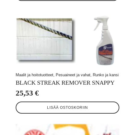
on
useampi
muunnelma.
Voit
tehdä
valinnat
tuotteen
sivulla.
Maalit ja hoitotuotteet, Pesuaineet ja vahat, Runko ja kansi
BLACK STREAK REMOVER SNAPPY
25,53
€
LISÄÄ OSTOSKORIIN