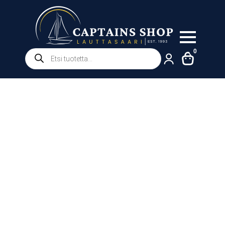
Products
0
search