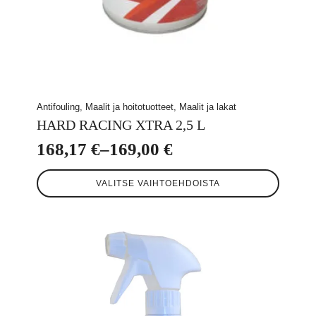
Antifouling, Maalit ja hoitotuotteet, Maalit ja lakat
HARD RACING XTRA 2,5 L
168,17
€
–
169,00
€
Hintaluokka:
Tällä
168,17 €
VALITSE VAIHTOEHDOISTA
tuotteella
-
on
useampi
169,00 €
muunnelma.
Voit
tehdä
valinnat
tuotteen
sivulla.