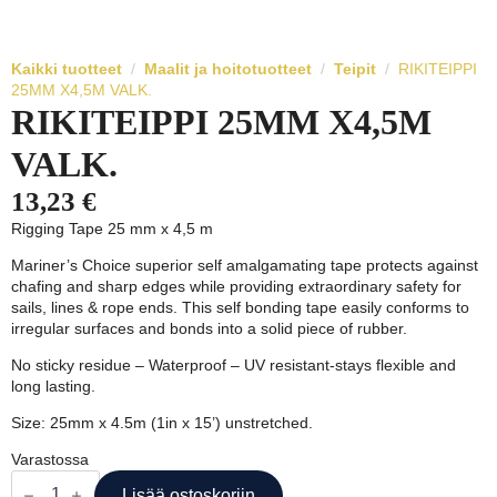
Kaikki tuotteet
Maalit ja hoitotuotteet
Teipit
RIKITEIPPI
25MM X4,5M VALK.
RIKITEIPPI 25MM X4,5M
VALK.
13,23
€
Rigging Tape 25 mm x 4,5 m
Mariner’s Choice superior self amalgamating tape protects against
chafing and sharp edges while providing extraordinary safety for
sails, lines & rope ends. This self bonding tape easily conforms to
irregular surfaces and bonds into a solid piece of rubber.
No sticky residue – Waterproof – UV resistant-stays flexible and
long lasting.
Size: 25mm x 4.5m (1in x 15’) unstretched.
Varastossa
RIKITEIPPI
25MM
Lisää ostoskoriin