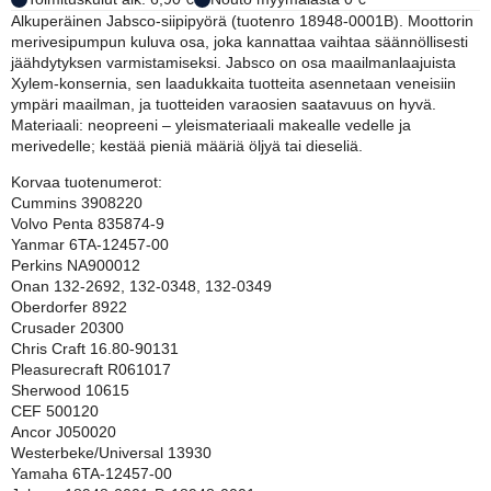
Alkuperäinen Jabsco-siipipyörä (tuotenro 18948-0001B). Moottorin
merivesipumpun kuluva osa, joka kannattaa vaihtaa säännöllisesti
jäähdytyksen varmistamiseksi. Jabsco on osa maailmanlaajuista
Xylem-konsernia, sen laadukkaita tuotteita asennetaan veneisiin
ympäri maailman, ja tuotteiden varaosien saatavuus on hyvä.
Materiaali: neopreeni – yleismateriaali makealle vedelle ja
merivedelle; kestää pieniä määriä öljyä tai dieseliä.
Korvaa tuotenumerot:
Cummins 3908220
Volvo Penta 835874-9
Yanmar 6TA-12457-00
Perkins NA900012
Onan 132-2692, 132-0348, 132-0349
Oberdorfer 8922
Crusader 20300
Chris Craft 16.80-90131
Pleasurecraft R061017
Sherwood 10615
CEF 500120
Ancor J050020
Westerbeke/Universal 13930
Yamaha 6TA-12457-00