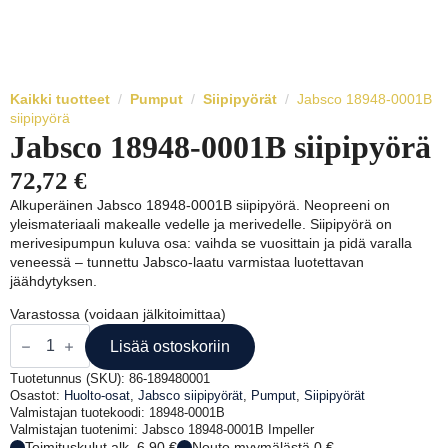
Kaikki tuotteet
Pumput
Siipipyörät
Jabsco 18948-0001B
siipipyörä
Jabsco 18948-0001B siipipyörä
72,72
€
Alkuperäinen Jabsco 18948-0001B siipipyörä. Neopreeni on
yleismateriaali makealle vedelle ja merivedelle. Siipipyörä on
merivesipumpun kuluva osa: vaihda se vuosittain ja pidä varalla
veneessä – tunnettu Jabsco-laatu varmistaa luotettavan
jäähdytyksen.
Varastossa (voidaan jälkitoimittaa)
Jabsco
18948-
Lisää ostoskoriin
0001B
siipipyörä
Tuotetunnus (SKU):
86-189480001
määrä
Osastot:
Huolto-osat
,
Jabsco siipipyörät
,
Pumput
,
Siipipyörät
Valmistajan tuotekoodi: 18948-0001B
Valmistajan tuotenimi: Jabsco 18948-0001B Impeller
Toimituskulut alk. 6,90 €
Nouto myymälästä 0 €