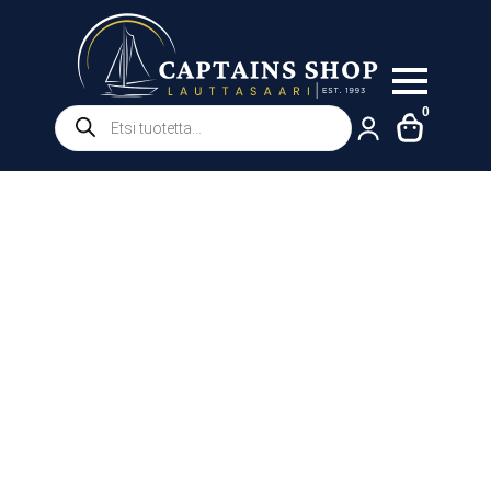
Products
0
search