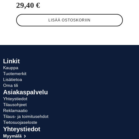
29,40
€
LISÄÄ OSTOSKORIIN
Linkit
Kauppa
Tuotemerkit
Lisätietoa
Oma tili
Asiakaspalvelu
Yhteystiedot
Tilausohjeet
Reklamaatio
Tilaus- ja toimitusehdot
Tietosuojaseloste
Yhteystiedot
Myymälä