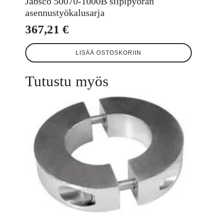
Jabsco 50070-1000B siipipyörän
asennustyökalusarja
367,21
€
LISÄÄ OSTOSKORIIN
Tutustu myös