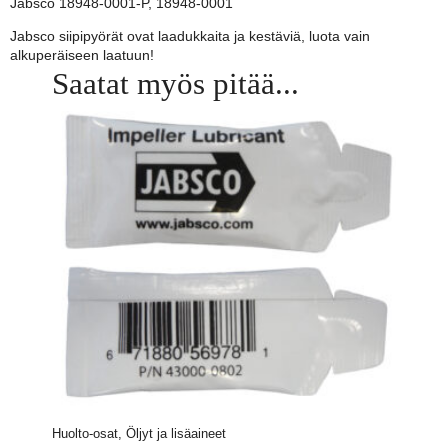
Jabsco 18948-0001-P, 18948-0001
Jabsco siipipyörät ovat laadukkaita ja kestäviä, luota vain
alkuperäiseen laatuun!
Saatat myös pitää...
Huolto-osat, Öljyt ja lisäaineet