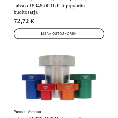
Jabsco 18948-0001-P siipipyörän
huoltosarja
72,72
€
LISÄÄ OSTOSKORIIN
Pumput, Varaosat