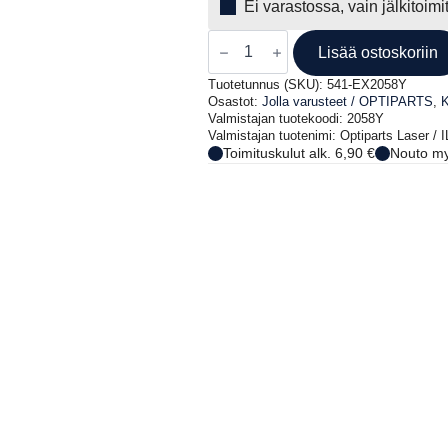
Ei varastossa, vain jälkitoim
Optiparts
Laser
Lisää ostoskoriin
/
ILCA
Tuotetunnus (SKU):
541-EX2058Y
isoskuutti
Osastot:
Jolla varusteet / OPTIPARTS
,
K
DB-
Valmistajan tuotekoodi: 2058Y
Racing
Valmistajan tuotenimi: Optiparts Laser 
6
Toimituskulut alk. 6,90 €
Nouto my
mm,
keltainen,
13,5
m
määrä