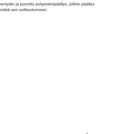
iydin ja punottu polyesteripäällys, jolloin päällys
 estää sen sotkeutumisen.