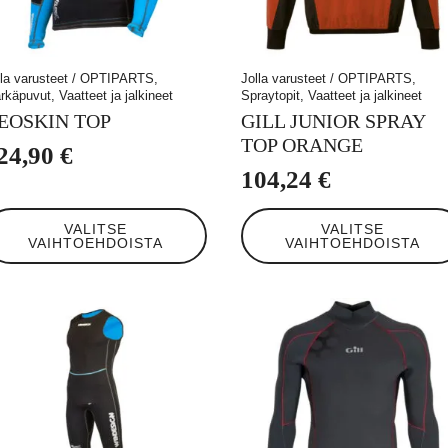
lla varusteet / OPTIPARTS,
Jolla varusteet / OPTIPARTS,
rkäpuvut, Vaatteet ja jalkineet
Spraytopit, Vaatteet ja jalkineet
EOSKIN TOP
GILL JUNIOR SPRAY
TOP ORANGE
24,90
€
104,24
€
llä
Tällä
VALITSE
VALITSE
tteella
tuotteella
VAIHTOEHDOISTA
VAIHTOEHDOISTA
on
eampi
useampi
unnelma.
muunnelma.
t
Voit
hdä
tehdä
linnat
valinnat
otteen
tuotteen
ulla.
sivulla.