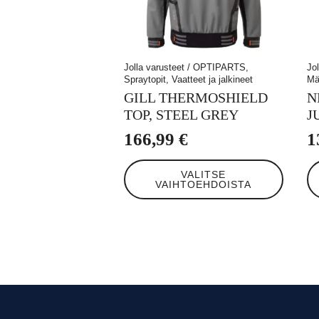
Jolla varusteet / OPTIPARTS,
Jo
Spraytopit, Vaatteet ja jalkineet
Mä
GILL THERMOSHIELD
N
TOP, STEEL GREY
J
166,99
€
1
Tällä
Tä
VALITSE
tuotteella
tuo
VAIHTOEHDOISTA
on
on
useampi
us
muunnelma.
mu
Voit
Voi
tehdä
te
valinnat
va
tuotteen
tu
sivulla.
siv