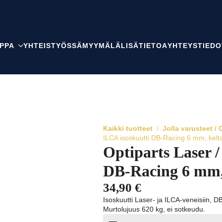
PPA
YHTEISTYÖSSÄ
MYYMÄLÄ
LISÄTIETOA
YHTEYSTIEDO
Kaikki tuotteet
Jolla varusteet 
ILCA isoskuutti DB-Racing 6 mm, kelt
Optiparts Laser /
DB-Racing 6 mm, 
34,90
€
Isoskuutti Laser- ja ILCA-veneisiin, 
Murtolujuus 620 kg, ei sotkeudu.