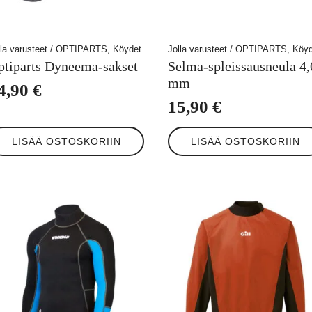
lla varusteet / OPTIPARTS, Köydet
Jolla varusteet / OPTIPARTS, Köy
ptiparts Dyneema-sakset
Selma-spleissausneula 4,
mm
4,90
€
15,90
€
LISÄÄ OSTOSKORIIN
LISÄÄ OSTOSKORIIN