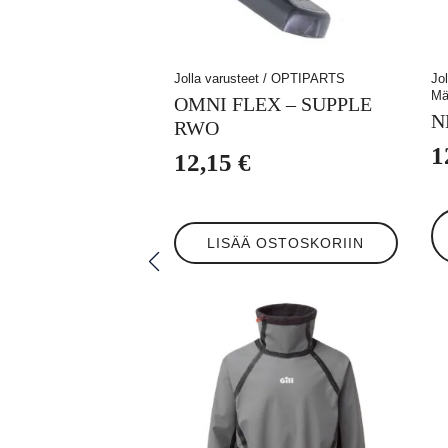
Jolla varusteet / OPTIPARTS
Jo
Mä
OMNI FLEX – SUPPLE
N
RWO
1
12,15
€
Tä
tuo
LISÄÄ OSTOSKORIIN
on
us
mu
Voi
te
va
tu
siv