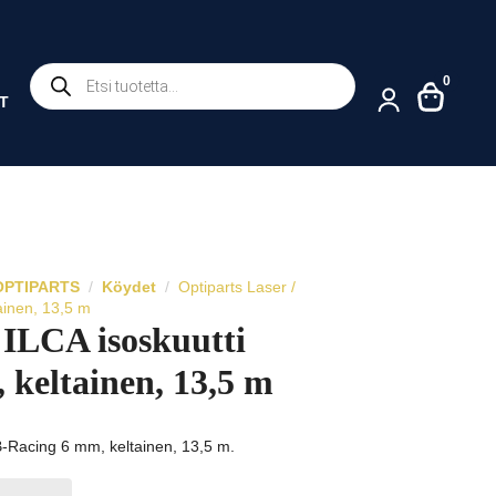
Products
0
search
T
/ OPTIPARTS
Köydet
Optiparts Laser /
ainen, 13,5 m
 ILCA isoskuutti
keltainen, 13,5 m
DB-Racing 6 mm, keltainen, 13,5 m.