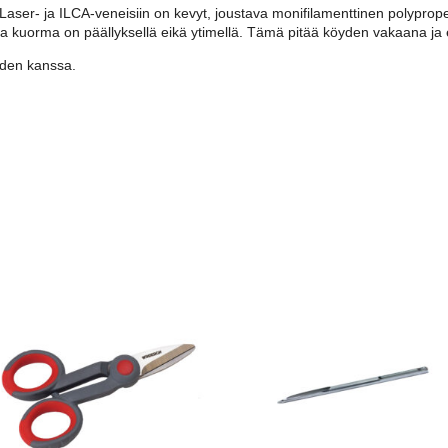
ser- ja ILCA-veneisiin on kevyt, joustava monifilamenttinen polypropeen
a kuorma on päällyksellä eikä ytimellä. Tämä pitää köyden vakaana ja
iden kanssa.