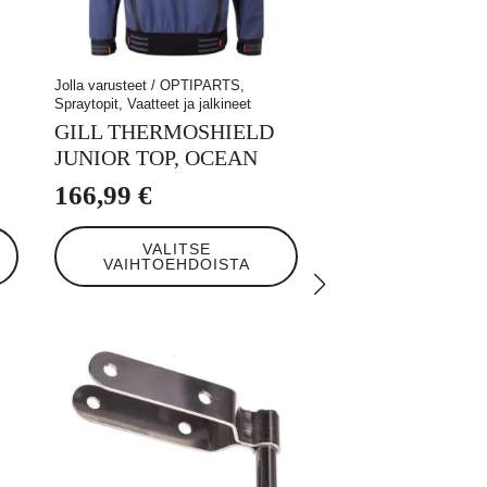
Jolla varusteet / OPTIPARTS,
Spraytopit, Vaatteet ja jalkineet
GILL THERMOSHIELD
JUNIOR TOP, OCEAN
166,99
€
Tällä
VALITSE
tuotteella
VAIHTOEHDOISTA
on
useampi
muunnelma.
Voit
tehdä
valinnat
tuotteen
sivulla.