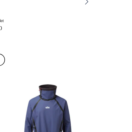
det
0