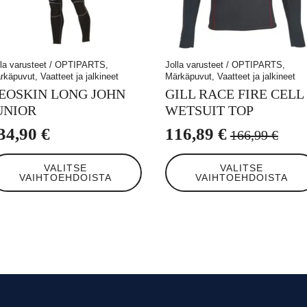
lla varusteet / OPTIPARTS,
Jolla varusteet / OPTIPARTS,
rkäpuvut, Vaatteet ja jalkineet
Märkäpuvut, Vaatteet ja jalkineet
EOSKIN LONG JOHN
GILL RACE FIRE CELL
UNIOR
WETSUIT TOP
34,90
€
116,89
€
166,99
€
Alkuperäinen
Nykyinen
llä
Tällä
hinta
hinta
VALITSE
VALITSE
tteella
tuotteella
VAIHTOEHDOISTA
VAIHTOEHDOISTA
oli:
on:
on
eampi
useampi
166,99 €.
116,89 €.
unnelma.
muunnelma.
t
Voit
hdä
tehdä
linnat
valinnat
otteen
tuotteen
ulla.
sivulla.