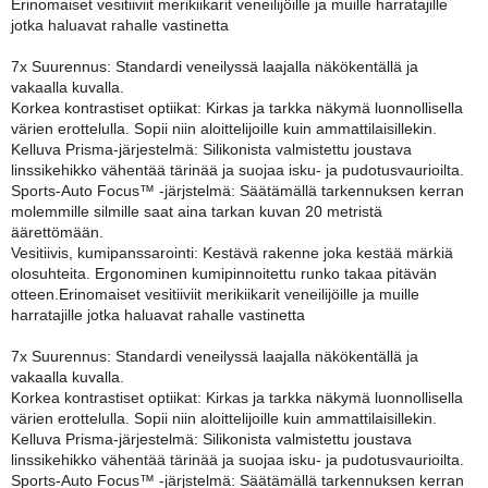
Erinomaiset vesitiiviit merikiikarit veneilijöille ja muille harratajille
jotka haluavat rahalle vastinetta
7x Suurennus: Standardi veneilyssä laajalla näkökentällä ja
vakaalla kuvalla.
Korkea kontrastiset optiikat: Kirkas ja tarkka näkymä luonnollisella
värien erottelulla. Sopii niin aloittelijoille kuin ammattilaisillekin.
Kelluva Prisma-järjestelmä: Silikonista valmistettu joustava
linssikehikko vähentää tärinää ja suojaa isku- ja pudotusvaurioilta.
Sports-Auto Focus™ -järjstelmä: Säätämällä tarkennuksen kerran
molemmille silmille saat aina tarkan kuvan 20 metristä
äärettömään.
Vesitiivis, kumipanssarointi: Kestävä rakenne joka kestää märkiä
olosuhteita. Ergonominen kumipinnoitettu runko takaa pitävän
otteen.Erinomaiset vesitiiviit merikiikarit veneilijöille ja muille
harratajille jotka haluavat rahalle vastinetta
7x Suurennus: Standardi veneilyssä laajalla näkökentällä ja
vakaalla kuvalla.
Korkea kontrastiset optiikat: Kirkas ja tarkka näkymä luonnollisella
värien erottelulla. Sopii niin aloittelijoille kuin ammattilaisillekin.
Kelluva Prisma-järjestelmä: Silikonista valmistettu joustava
linssikehikko vähentää tärinää ja suojaa isku- ja pudotusvaurioilta.
Sports-Auto Focus™ -järjstelmä: Säätämällä tarkennuksen kerran