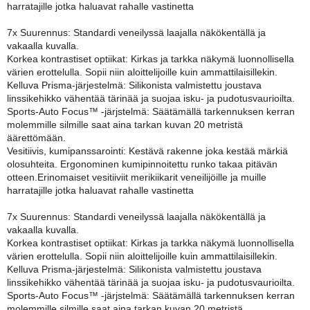
harratajille jotka haluavat rahalle vastinetta
7x Suurennus: Standardi veneilyssä laajalla näkökentällä ja
vakaalla kuvalla.
Korkea kontrastiset optiikat: Kirkas ja tarkka näkymä luonnollisella
värien erottelulla. Sopii niin aloittelijoille kuin ammattilaisillekin.
Kelluva Prisma-järjestelmä: Silikonista valmistettu joustava
linssikehikko vähentää tärinää ja suojaa isku- ja pudotusvaurioilta.
Sports-Auto Focus™ -järjstelmä: Säätämällä tarkennuksen kerran
molemmille silmille saat aina tarkan kuvan 20 metristä
äärettömään.
Vesitiivis, kumipanssarointi: Kestävä rakenne joka kestää märkiä
olosuhteita. Ergonominen kumipinnoitettu runko takaa pitävän
otteen.Erinomaiset vesitiiviit merikiikarit veneilijöille ja muille
harratajille jotka haluavat rahalle vastinetta
7x Suurennus: Standardi veneilyssä laajalla näkökentällä ja
vakaalla kuvalla.
Korkea kontrastiset optiikat: Kirkas ja tarkka näkymä luonnollisella
värien erottelulla. Sopii niin aloittelijoille kuin ammattilaisillekin.
Kelluva Prisma-järjestelmä: Silikonista valmistettu joustava
linssikehikko vähentää tärinää ja suojaa isku- ja pudotusvaurioilta.
Sports-Auto Focus™ -järjstelmä: Säätämällä tarkennuksen kerran
molemmille silmille saat aina tarkan kuvan 20 metristä