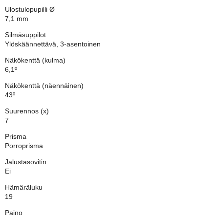
Ulostulopupilli Ø
7,1 mm
Silmäsuppilot
Ylöskäännettävä, 3-asentoinen
Näkökenttä (kulma)
6,1º
Näkökenttä (näennäinen)
43º
Suurennos (x)
7
Prisma
Porroprisma
Jalustasovitin
Ei
Hämäräluku
19
Paino