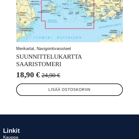
Merikartat, Navigointivarusteet
SUUNNITTELUKARTTA
SAARISTOMERI
18,90
€
24,90
€
Alkuperäinen
Nykyinen
hinta
hinta
LISÄÄ OSTOSKORIIN
oli:
on:
24,90 €.
18,90 €.
Linkit
Kauppa