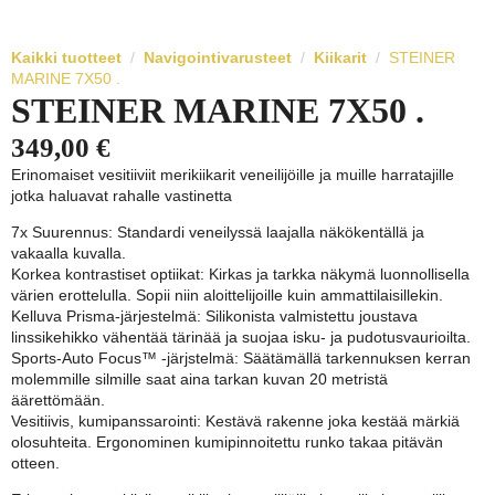
Kaikki tuotteet
Navigointivarusteet
Kiikarit
STEINER
MARINE 7X50 .
STEINER MARINE 7X50 .
349,00
€
Erinomaiset vesitiiviit merikiikarit veneilijöille ja muille harratajille
jotka haluavat rahalle vastinetta
7x Suurennus: Standardi veneilyssä laajalla näkökentällä ja
vakaalla kuvalla.
Korkea kontrastiset optiikat: Kirkas ja tarkka näkymä luonnollisella
värien erottelulla. Sopii niin aloittelijoille kuin ammattilaisillekin.
Kelluva Prisma-järjestelmä: Silikonista valmistettu joustava
linssikehikko vähentää tärinää ja suojaa isku- ja pudotusvaurioilta.
Sports-Auto Focus™ -järjstelmä: Säätämällä tarkennuksen kerran
molemmille silmille saat aina tarkan kuvan 20 metristä
äärettömään.
Vesitiivis, kumipanssarointi: Kestävä rakenne joka kestää märkiä
olosuhteita. Ergonominen kumipinnoitettu runko takaa pitävän
otteen.