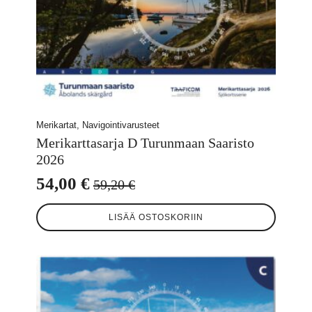
Merikartat, Navigointivarusteet
Merikarttasarja D Turunmaan Saaristo
2026
54,00
€
59,20
€
Alkuperäinen
Nykyinen
hinta
hinta
LISÄÄ OSTOSKORIIN
oli:
on:
59,20 €.
54,00 €.