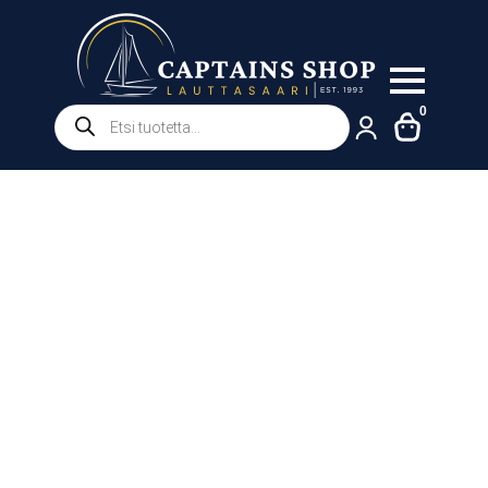
Products
0
search