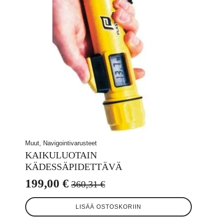
Muut, Navigointivarusteet
KAIKULUOTAIN
KÄDESSÄPIDETTÄVÄ
199,00
€
360,31
€
Alkuperäinen
Nykyinen
hinta
hinta
LISÄÄ OSTOSKORIIN