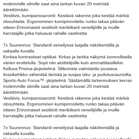
molemmille silmille saat aina tarkan kuvan 20 metristä
äärettömään.
Vesitiivis, kumipanssarointi: Kestävä rakenne joka kestää märkiä
olosuhteita. Ergonominen kumipinnoitettu runko takaa pitävän
otteen.Erinomaiset vesitiiviit merikiikarit veneilijöille ja muille
harratajille jotka haluavat rahalle vastinetta
7x Suurennus: Standardi veneilyssä laajalla näkökentällä ja
vakaalla kuvalla.
Korkea kontrastiset optiikat: Kirkas ja tarkka näkymä luonnollisella
värien erottelulla. Sopii niin aloittelijoille kuin ammattilaisillekin.
Kelluva Prisma-järjestelmä: Silikonista valmistettu joustava
linssikehikko vähentää tärinää ja suojaa isku- ja pudotusvaurioilta.
Sports-Auto Focus™ -järjstelmä: Säätämällä tarkennuksen kerran
molemmille silmille saat aina tarkan kuvan 20 metristä
äärettömään.
Vesitiivis, kumipanssarointi: Kestävä rakenne joka kestää märkiä
olosuhteita. Ergonominen kumipinnoitettu runko takaa pitävän
otteen.Erinomaiset vesitiiviit merikiikarit veneilijöille ja muille
harratajille jotka haluavat rahalle vastinetta
7x Suurennus: Standardi veneilyssä laajalla näkökentällä ja
vakaalla kuvalla.