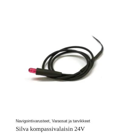
oli:
on:
360,31 €.
199,00 €.
Navigointivarusteet, Varaosat ja tarvikkeet
Silva kompassivalaisin 24V