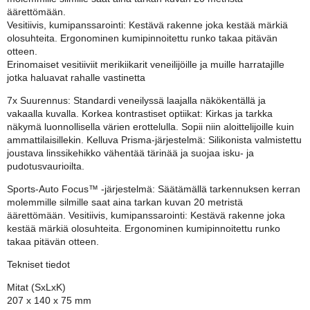
äärettömään.
Vesitiivis, kumipanssarointi: Kestävä rakenne joka kestää märkiä
olosuhteita. Ergonominen kumipinnoitettu runko takaa pitävän
otteen.
Erinomaiset vesitiiviit merikiikarit veneilijöille ja muille harratajille
jotka haluavat rahalle vastinetta
7x Suurennus: Standardi veneilyssä laajalla näkökentällä ja
vakaalla kuvalla. Korkea kontrastiset optiikat: Kirkas ja tarkka
näkymä luonnollisella värien erottelulla. Sopii niin aloittelijoille kuin
ammattilaisillekin. Kelluva Prisma-järjestelmä: Silikonista valmistettu
joustava linssikehikko vähentää tärinää ja suojaa isku- ja
pudotusvaurioilta.
Sports-Auto Focus™ -järjestelmä: Säätämällä tarkennuksen kerran
molemmille silmille saat aina tarkan kuvan 20 metristä
äärettömään. Vesitiivis, kumipanssarointi: Kestävä rakenne joka
kestää märkiä olosuhteita. Ergonominen kumipinnoitettu runko
takaa pitävän otteen.
Tekniset tiedot
Mitat (SxLxK)
207 x 140 x 75 mm