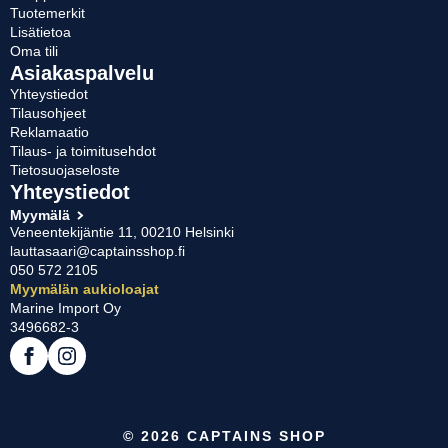
Tuotemerkit
Lisätietoa
Oma tili
Asiakaspalvelu
Yhteystiedot
Tilausohjeet
Reklamaatio
Tilaus- ja toimitusehdot
Tietosuojaseloste
Yhteystiedot
Myymälä
Veneentekijäntie 11, 00210 Helsinki
lauttasaari@captainsshop.fi
050 572 2105
Myymälän aukioloajat
Marine Import Oy
3496682-3
© 2026 CAPTAINS SHOP