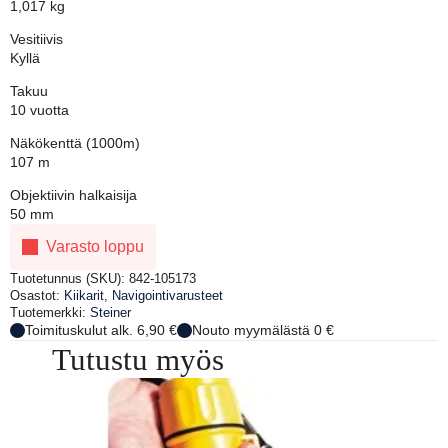
1,017 kg
Vesitiivis
Kyllä
Takuu
10 vuotta
Näkökenttä (1000m)
107 m
Objektiivin halkaisija
50 mm
Varasto loppu
Tuotetunnus (SKU):
842-105173
Osastot:
Kiikarit
,
Navigointivarusteet
Tuotemerkki:
Steiner
Toimituskulut alk. 6,90 €
Nouto myymälästä 0 €
Tutustu myös