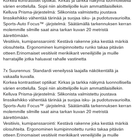
Korkea kontrastiset optiikat: Kirkas ja tarkka näkymä luonnollisella
värien erottelulla. Sopii niin aloittelijoille kuin ammattilaisillekin.
Kelluva Prisma-järjestelmä: Silikonista valmistettu joustava
linssikehikko vähentää tärinää ja suojaa isku- ja pudotusvaurioilta.
Sports-Auto Focus™ -järjstelmä: Säätämällä tarkennuksen kerran
molemmille silmille saat aina tarkan kuvan 20 metristä
äärettömään.
Vesitiivis, kumipanssarointi: Kestävä rakenne joka kestää märkiä
olosuhteita. Ergonominen kumipinnoitettu runko takaa pitävän
otteen.Erinomaiset vesitiiviit merikiikarit veneilijöille ja muille
harratajille jotka haluavat rahalle vastinetta
7x Suurennus: Standardi veneilyssä laajalla näkökentällä ja
vakaalla kuvalla.
Korkea kontrastiset optiikat: Kirkas ja tarkka näkymä luonnollisella
värien erottelulla. Sopii niin aloittelijoille kuin ammattilaisillekin.
Kelluva Prisma-järjestelmä: Silikonista valmistettu joustava
linssikehikko vähentää tärinää ja suojaa isku- ja pudotusvaurioilta.
Sports-Auto Focus™ -järjstelmä: Säätämällä tarkennuksen kerran
molemmille silmille saat aina tarkan kuvan 20 metristä
äärettömään.
Vesitiivis, kumipanssarointi: Kestävä rakenne joka kestää märkiä
olosuhteita. Ergonominen kumipinnoitettu runko takaa pitävän
otteen.Erinomaiset vesitiiviit merikiikarit veneilijöille ja muille