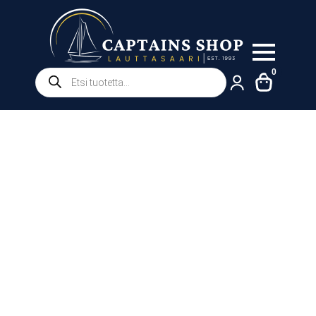
Products
0
search