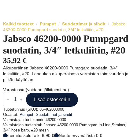
Kaikki tuotteet
Pumput
Suodattimet ja sihdit
Jabsco
46200-0000 Pumpgard suodatin, 3/4″ letkuliitin, #20
Jabsco 46200-0000 Pumpgard
suodatin, 3/4″ letkuliitin, #20
35,92
€
Alkuperäinen Jabsco 46200-0000 Pumpgard suodatin, 3/4″
letkuliitin, #20. Laadukas alkuperäisosa varmistaa toimivuuden ja
pitkän käyttöiän.
Varastossa (voidaan jälkitoimittaa)
Jabsco
46200-
Lisää ostoskoriin
0000
Pumpgard
Tuotetunnus (SKU):
86-462000000
suodatin,
Osastot:
Pumput
,
Suodattimet ja sihdit
3/4"
Valmistajan tuotekoodi: 46200-0000
letkuliitin,
Valmistajan tuotenimi: Jabsco 46200-0000 Pumpgard In-Line Strainer,
#20
3/4" hose barb, #20 mesh
määrä
Toimituskulut alk. 6,90 €
Nouto myymälästä 0 €