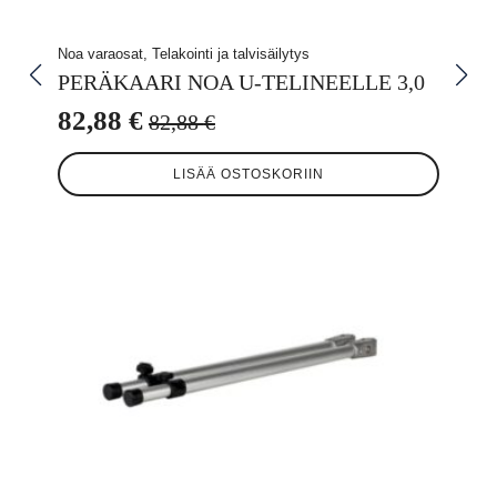
Noa varaosat, Telakointi ja talvisäilytys
PERÄKAARI NOA U-TELINEELLE 3,0
82,88
€
82,88
€
Alkuperäinen
Nykyinen
hinta
hinta
LISÄÄ OSTOSKORIIN
oli:
on:
82,88 €.
82,88 €.