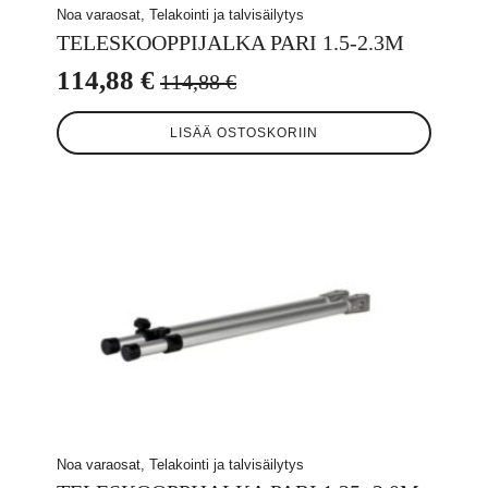
Noa varaosat, Telakointi ja talvisäilytys
TELESKOOPPIJALKA PARI 1.5-2.3M
114,88
€
114,88
€
Alkuperäinen
Nykyinen
hinta
hinta
LISÄÄ OSTOSKORIIN
oli:
on:
114,88 €.
114,88 €.
Noa varaosat, Telakointi ja talvisäilytys