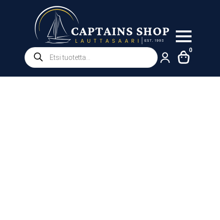
Products
0
search