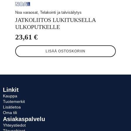
Noa varaosat, Telakointi ja talvisäilytys
JATKOLIITOS LUKITUKSELLA
ULKOPUTKELLE
23,61
€
LISÄÄ OSTOSKORIIN
Linkit
Kauppa
Tuotemerkit
Lisätietoa
Oma tili
Asiakaspalvelu
Yhteystiedot
Tilausohjeet