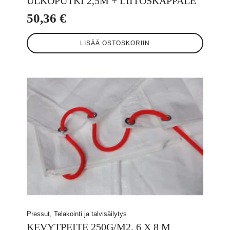
ULKOPUTKI 2,5M + LIITOSKAPPALE
50,36
€
LISÄÄ OSTOSKORIIN
Pressut, Telakointi ja talvisäilytys
KEVYTPEITE 250G/M2, 6 X 8 M