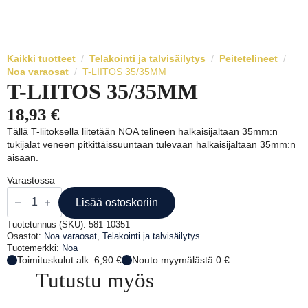
Kaikki tuotteet
Telakointi ja talvisäilytys
Peitetelineet
Noa varaosat
T-LIITOS 35/35MM
T-LIITOS 35/35MM
18,93
€
Tällä T-liitoksella liitetään NOA telineen halkaisijaltaan 35mm:n
tukijalat veneen pitkittäissuuntaan tulevaan halkaisijaltaan 35mm:n
aisaan.
Varastossa
T-
LIITOS
Lisää ostoskoriin
35/35MM
määrä
Tuotetunnus (SKU):
581-10351
Osastot:
Noa varaosat
,
Telakointi ja talvisäilytys
Tuotemerkki:
Noa
Toimituskulut alk. 6,90 €
Nouto myymälästä 0 €
Tutustu myös