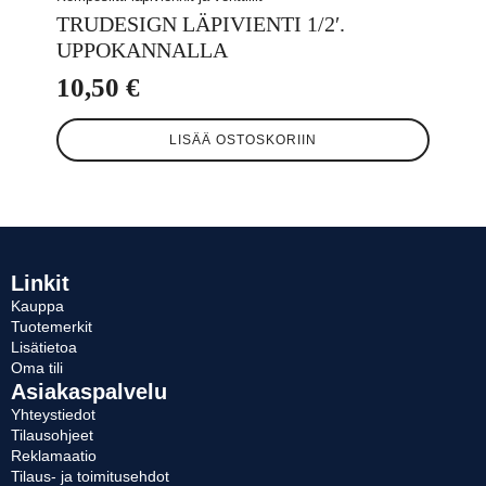
TRUDESIGN LÄPIVIENTI 1/2′.
UPPOKANNALLA
10,50
€
LISÄÄ OSTOSKORIIN
Linkit
Kauppa
Tuotemerkit
Lisätietoa
Oma tili
Asiakaspalvelu
Yhteystiedot
Tilausohjeet
Reklamaatio
Tilaus- ja toimitusehdot