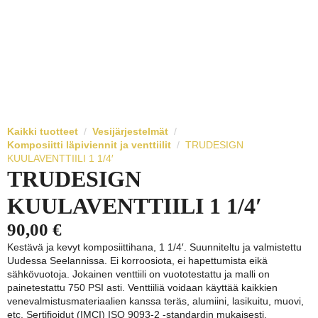
Kaikki tuotteet
Vesijärjestelmät
Komposiitti läpiviennit ja venttiilit
TRUDESIGN
KUULAVENTTIILI 1 1/4′
TRUDESIGN
KUULAVENTTIILI 1 1/4′
90,00
€
Kestävä ja kevyt komposiittihana, 1 1/4′. Suunniteltu ja valmistettu
Uudessa Seelannissa. Ei korroosiota, ei hapettumista eikä
sähkövuotoja. Jokainen venttiili on vuototestattu ja malli on
painetestattu 750 PSI asti. Venttiiliä voidaan käyttää kaikkien
venevalmistusmateriaalien kanssa teräs, alumiini, lasikuitu, muovi,
etc. Sertifioidut (IMCI) ISO 9093-2 -standardin mukaisesti.