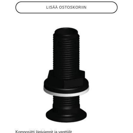
LISÄÄ OSTOSKORIIN
Komposiitti läpiviennit ja venttiilit