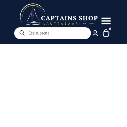
Products
0
search