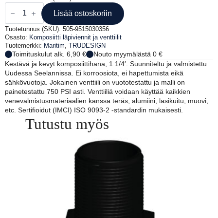
TRUDESIGN
KUULAVENTTIILI
Lisää ostoskoriin
1
1/4'
Tuotetunnus (SKU):
505-9515030356
määrä
Osasto:
Komposiitti läpiviennit ja venttiilit
Tuotemerkki:
Maritim
,
TRUDESIGN
Toimituskulut alk. 6,90 €
Nouto myymälästä 0 €
Kestävä ja kevyt komposiittihana, 1 1/4′. Suunniteltu ja valmistettu
Uudessa Seelannissa. Ei korroosiota, ei hapettumista eikä
sähkövuotoja. Jokainen venttiili on vuototestattu ja malli on
painetestattu 750 PSI asti. Venttiiliä voidaan käyttää kaikkien
venevalmistusmateriaalien kanssa teräs, alumiini, lasikuitu, muovi,
etc. Sertifioidut (IMCI) ISO 9093-2 -standardin mukaisesti.
Tutustu myös